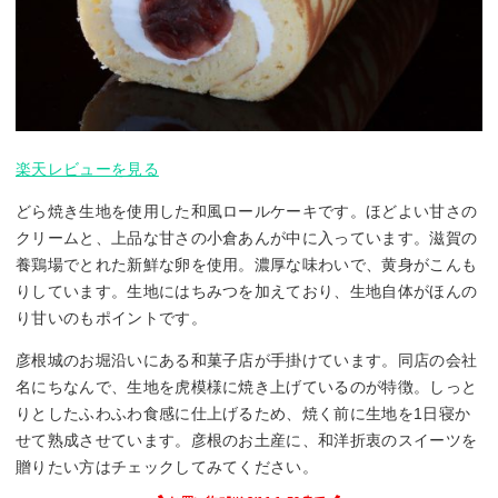
楽天レビューを見る
どら焼き生地を使用した和風ロールケーキです。ほどよい甘さの
クリームと、上品な甘さの小倉あんが中に入っています。滋賀の
養鶏場でとれた新鮮な卵を使用。濃厚な味わいで、黄身がこんも
りしています。生地にはちみつを加えており、生地自体がほんの
り甘いのもポイントです。
彦根城のお堀沿いにある和菓子店が手掛けています。同店の会社
名にちなんで、生地を虎模様に焼き上げているのが特徴。しっと
りとしたふわふわ食感に仕上げるため、焼く前に生地を1日寝か
せて熟成させています。彦根のお土産に、和洋折衷のスイーツを
贈りたい方はチェックしてみてください。