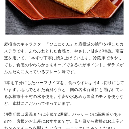
彦根市のキャラクター「ひこにゃん」と彦根城の焼印を押したカ
ステラです。ふわふわとした食感と、やさしい甘さが特徴。南蛮
窯を用いて、1本ずつ丁寧に焼き上げています。冷蔵庫で冷やし
ても、食感のやわらかさをキープできるのがポイント。ザラメが
ふんだんに入っているプレーン味です。
1本を半分にしたハーフサイズを、食べやすいよう4つ切りにして
います。地元でとれた新鮮な卵と、国の名水百選にも選ばれてい
る彦根市十王村の水を使用。小麦や水あめも国産のモノを使うな
ど、素材にこだわって作っています。
消費期限は常温または冷蔵で2週間。パッケージに高級感がある
ので、彦根のお土産におすすめです。見た目から彦根のお土産と
わかるスイーツを贈りたい方は、チェックしてみてください。