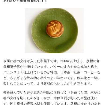
第7位 いと重菓舗 柳のしずく
表面に柳の文様が入った和菓子です。200年以上続く、彦根の老
舗和菓子店が手掛けています。バターのまろやかな風味と餡を、
バランスよく仕上げているのが特徴。日本茶・紅茶・コーヒーな
ど、さまざまな飲み物と相性のよい味わいです。飲み物と一緒に
楽しむことによって、より素材のおいしさが引き立ちます。
柳を好んでいた井伊直弼が同店に落雁づくりを命じた際、木型に
柳の文様を彫ったのがきっかけ。井伊直弼が彫った木型は使わ
ず、同じ模様の複製木型を使用しています。彦根にゆかりのある