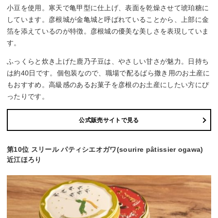
小豆を使用。寒天で亀甲型に仕上げ、表面を乾燥させて琥珀糖に
しています。彦根城が金亀城と呼ばれていることから、上部に金
箔を添えているのが特徴。彦根城の優美な美しさを表現していま
す。
ふっくらと炊き上げた鹿乃子豆は、やさしい甘さが魅力。日持ち
は約40日です。個包装なので、職場で配るばら撒き用のお土産に
もおすすめ。高級感のあるお菓子を彦根のお土産にしたい方にぴ
ったりです。
公式販売サイトで見る
第10位 スリール パティシエオガワ(sourire pâtissier ogawa)
近江ほろり