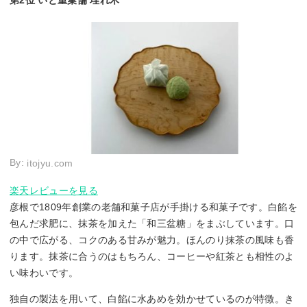
第2位 いと重菓舗 埋れ木
By:
itojyu.com
楽天レビューを見る
彦根で1809年創業の老舗和菓子店が手掛ける和菓子です。白餡を
包んだ求肥に、抹茶を加えた「和三盆糖」をまぶしています。口
の中で広がる、コクのある甘みが魅力。ほんのり抹茶の風味も香
ります。抹茶に合うのはもちろん、コーヒーや紅茶とも相性のよ
い味わいです。
独自の製法を用いて、白餡に水あめを効かせているのが特徴。き