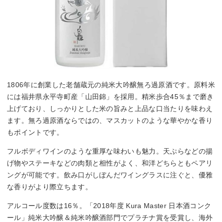
1806年に創業した老舗蔵元の純米大吟醸無ろ過原酒です。原料米
には福井県永平寺町産「山田錦」を採用。精米歩合45％まで磨き
上げており、しっかりとした米の旨みと上品な口当たりを味わえ
ます。無ろ過原酒ならではの、マスカットのような華やかな香り
もポイントです。
フルボディワインのような重厚な味わいも魅力。天ぷらなどの揚
げ物やステーキなどの肉類と相性がよく、和洋どちらともペアリ
ングが可能です。飲み口がしぼんだワイングラスに注ぐと、優雅
な香りがより際立ちます。
アルコール度数は16％。「2018年度 Kura Master 日本酒コンク
ール」純米大吟醸＆純米吟醸酒部門でプラチナ賞を受賞し、海外