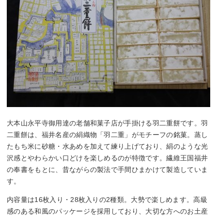
大本山永平寺御用達の老舗和菓子店が手掛ける羽二重餅です。羽
二重餅は、福井名産の絹織物「羽二重」がモチーフの銘菓。蒸し
たもち米に砂糖・水あめを加えて練り上げており、絹のような光
沢感とやわらかい口どけを楽しめるのが特徴です。繊維王国福井
の奉書をもとに、昔ながらの製法で手間ひまかけて製造していま
す。
内容量は16枚入り・28枚入りの2種類。大勢で楽しめます。高級
感のある和風のパッケージを採用しており、大切な方へのお土産