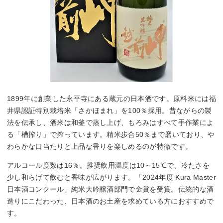
1899年に創業した永平寺にある蔵元の日本酒です。原料米には福
井県認証特別栽培米「さかほまれ」を100％採用。昔ながらの製
法を伝承し、酒米は和釜で蒸し上げ、もろみはすべて手作業によ
る「槽搾り」で搾っています。精米歩合50％まで磨いており、や
わらかな口当たりと上品な香りを楽しめるのが特徴です。
アルコール度数は16％。推奨飲用温度は10～15℃で、冷たさを
少し和らげて飲むと香味が広がります。「2024年度 Kura Master
日本酒コンクール」純米大吟醸酒部門で金賞を受賞。伝統的な酒
造りにこだわった、日本酒のお土産を求めている方におすすめで
す。