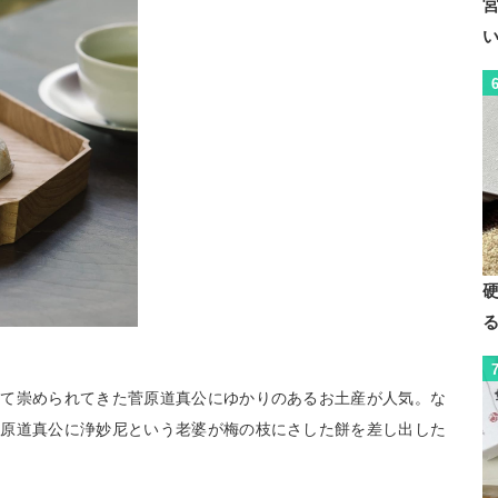
して崇められてきた菅原道真公にゆかりのあるお土産が人気。な
菅原道真公に浄妙尼という老婆が梅の枝にさした餅を差し出した