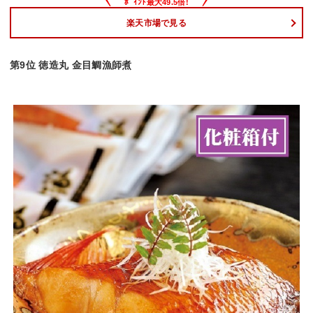
楽天市場で見る
第9位 徳造丸 金目鯛漁師煮