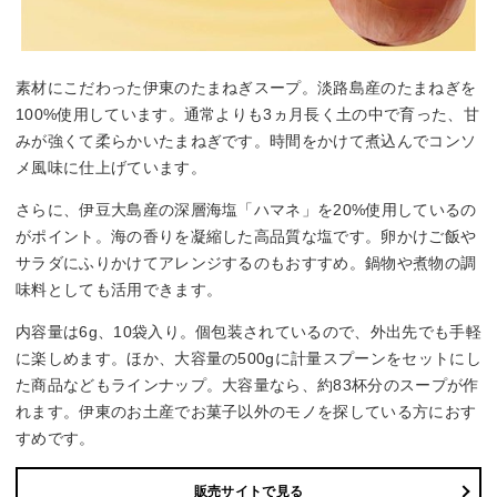
素材にこだわった伊東のたまねぎスープ。淡路島産のたまねぎを
100%使用しています。通常よりも3ヵ月長く土の中で育った、甘
みが強くて柔らかいたまねぎです。時間をかけて煮込んでコンソ
メ風味に仕上げています。
さらに、伊豆大島産の深層海塩「ハマネ」を20%使用しているの
がポイント。海の香りを凝縮した高品質な塩です。卵かけご飯や
サラダにふりかけてアレンジするのもおすすめ。鍋物や煮物の調
味料としても活用できます。
内容量は6g、10袋入り。個包装されているので、外出先でも手軽
に楽しめます。ほか、大容量の500gに計量スプーンをセットにし
た商品などもラインナップ。大容量なら、約83杯分のスープが作
れます。伊東のお土産でお菓子以外のモノを探している方におす
すめです。
販売サイトで見る