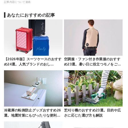
記事内容について連絡
あなたにおすすめの記事
【2026年版】スーツケースのおすす
空調服・ファン付き作業服のおすす
め24選。人気ブランドのおし…
め23選。暑い日に役立つモノをご…
冷蔵庫の転倒防止グッズおすすめ26
芝刈り機のおすすめ23選。目的や広
選。地震対策にもぴったりな便利…
さに応じた選び方も解説