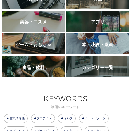
美容・コスメ
アプリ
ゲーム・おもちゃ
本・小説・漫画
食品・飲料
カテゴリー一覧
KEYWORDS
話題のキーワード
空気清浄機
プロテイン
ゴルフ
ノートパソコン
タブレット
ゲームパッド
イヤホン
ヘッドホン