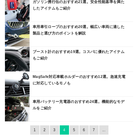
ガソリン携行缶のおすすめ21選。安全性能基準を満た
したアイテムもご紹介
車用牽引ロープのおすすめ20選。幅広い車両に適した
製品と選び方のポイントを解説
ブースト計のおすすめ19選。コスパに優れたアイテム
もご紹介
MagSafe対応車載ホルダーのおすすめ12選。急速充電
に対応しているモノも
車用バッテリー充電器のおすすめ24選。機能的なモデ
ルをご紹介
1
2
3
4
5
6
7
...