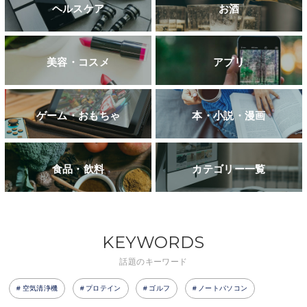
ヘルスケア
お酒
美容・コスメ
アプリ
ゲーム・おもちゃ
本・小説・漫画
食品・飲料
カテゴリー一覧
KEYWORDS
話題のキーワード
空気清浄機
プロテイン
ゴルフ
ノートパソコン