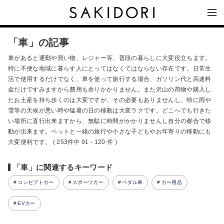
「車」の記事
車があると通勤や買い物、レジャー等、普段の暮らしに大変役立ちます。
特に不便な地域に暮らす人にとってはなくてはならない存在です。日常生
活で使用するだけでなく、車を使って旅行する場合、ガソリン代と高速料
金だけですみますから費用も余りかかりません。また沢山の荷物や購入し
たお土産を持ち歩くのは大変ですが、その必要もありませんし、特に雨や
雪等の天候が悪い時や猛暑の日の移動は大変ラクです。どこへでも行きた
い場所に直行出来ますから、無駄に時間がかかりませんし自分の都合で移
動が出来ます。ペットと一緒の旅行や小さな子どもやお年寄りの移動にも
大変便利です。 ( 253件中 91 - 120 件 )
「車」に関連するキーワード
コンセプトカー
スポーツカー
ペダル車
カー用品
EVカー