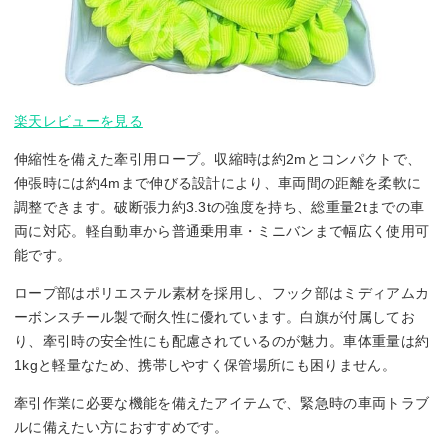
楽天レビューを見る
伸縮性を備えた牽引用ロープ。収縮時は約2mとコンパクトで、
伸張時には約4mまで伸びる設計により、車両間の距離を柔軟に
調整できます。破断張力約3.3tの強度を持ち、総重量2tまでの車
両に対応。軽自動車から普通乗用車・ミニバンまで幅広く使用可
能です。
ロープ部はポリエステル素材を採用し、フック部はミディアムカ
ーボンスチール製で耐久性に優れています。白旗が付属してお
り、牽引時の安全性にも配慮されているのが魅力。車体重量は約
1kgと軽量なため、携帯しやすく保管場所にも困りません。
牽引作業に必要な機能を備えたアイテムで、緊急時の車両トラブ
ルに備えたい方におすすめです。