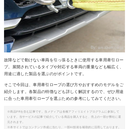
By:
amazon.co.jp
故障などで動けない車両を引っ張るときに使用する車用牽引ロー
プ。展開されているタイプや対応する車両の重量なども幅広く、
用途に適した製品を選ぶのがポイントです。
そこで今回は、車用牽引ロープの選び方やおすすめのモデルをご
紹介します。各製品の特徴なども詳しく解説するので、ぜひ用途
に合った車用牽引ロープを選ぶための参考にしてみてください。
※商品PRを含む記事です。当メディアは各種アフィリエイトプログラムに参加して
います。当サービスの記事で紹介している商品を購入すると、売上の一部が弊社に還
元されます。
※本サイトではコンテンツ作成に当たり、一部AI技術を補助的に活用しております。