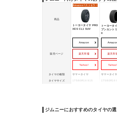
Amazon
ベストセラー
商品
トーヨータイヤ PRO
トーヨータイ
XES CL1 SUV
プンカントリー
ll
Amazon
Amazo
楽天市場
楽天市
販売ページ
Yahoo!
Yahoo
タイヤの種類
サマータイヤ
サマータイ
タイヤサイズ
175/80R16 91S
175/80R16 
外径
直径686.4mm
直径686.4m
スノーフレークマー
ー
◯
ク
ジムニーにおすすめのタイヤの選