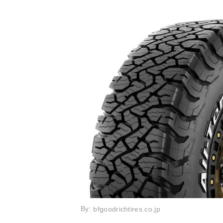
By:
bfgoodrichtires.co.jp