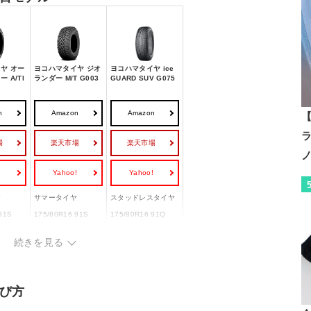
ヤ オー
ヨコハマタイヤ ジオ
ヨコハマタイヤ ice
 A/Tl
ランダー M/T G003
GUARD SUV G075
n
Amazon
Amazon
【
場
楽天市場
楽天市場
!
Yahoo!
Yahoo!
ヤ
サマータイヤ
スタッドレスタイヤ
91S
175/80R16 91S
175/80R16 91Q
m
ー
ー
続きを見る
ー
◯
び方