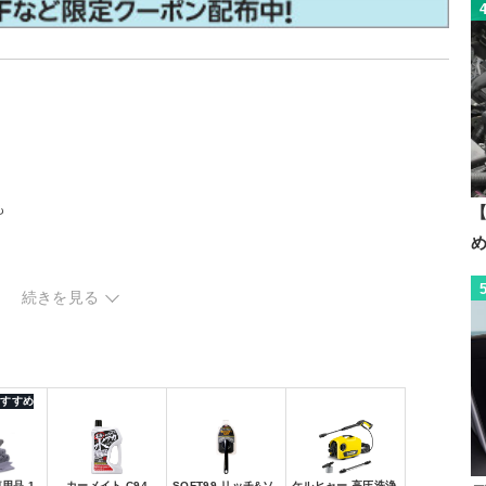
も
【
続きを見る
 おすすめ
ロス
車用品 1
カーメイト C94
SOFT99 リッチ&ソ
ケルヒャー 高圧洗浄