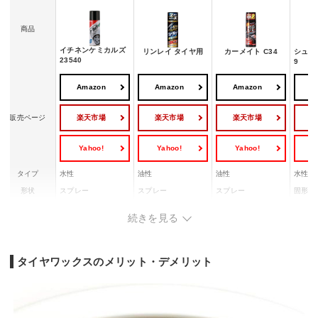
商品
イチネンケミカルズ
リンレイ タイヤ用
カーメイト C34
シュアラ
23540
9
Amazon
Amazon
Amazon
A
楽天市場
楽天市場
楽天市場
販売ページ
Yahoo!
Yahoo!
Yahoo!
Y
タイプ
水性
油性
油性
水性
形状
スプレー
スプレー
スプレー
固形
変性シリコーン、イ
シリコーン、紫外線
続きを見る
成分
ー
ソプロピルアルコー
ー
吸収剤
ル、石油系溶剤
タイヤワックスのメリット・デメリット