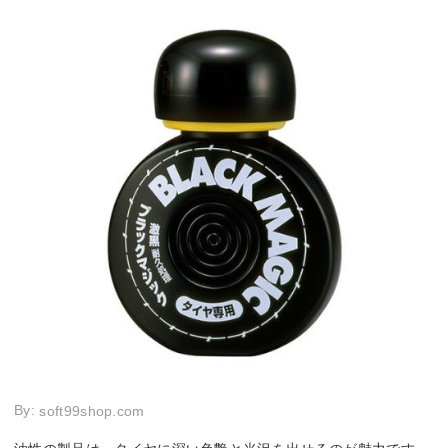
By:
soft99shop.com