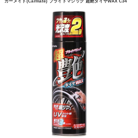
カーメイト(Carmate) ブライトマジック 超艶タイヤWAX C34