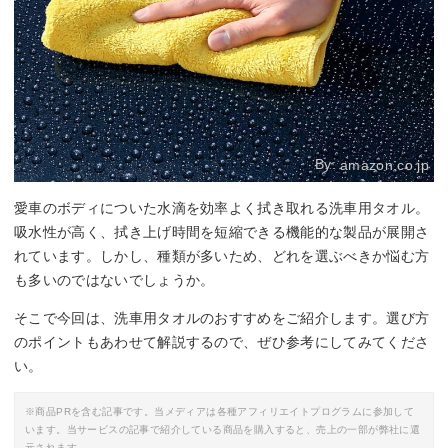
By:
amazon.co.jp
愛車のボディについた水滴を効率よく拭き取れる洗車用タオル。
吸水性が高く、拭き上げ時間を短縮できる機能的な製品が展開さ
れています。しかし、種類が多いため、どれを選ぶべきか悩む方
も多いのではないでしょうか。
そこで今回は、洗車用タオルのおすすめをご紹介します。選び方
のポイントもあわせて解説するので、ぜひ参考にしてみてくださ
い。
※商品PRを含む記事です。当メディアは各種アフィリエイトプログラムに参加して
います。当サービスの記事で紹介している商品を購入すると、売上の一部が弊社に還
元されます。