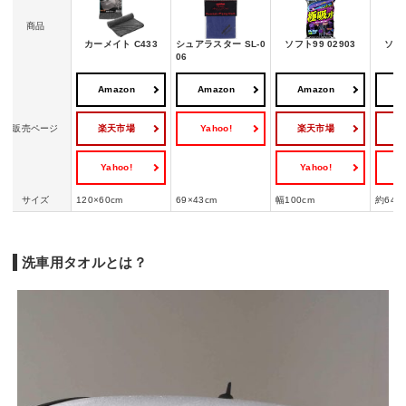
商品
カーメイト C433
シュアラスター SL-0
ソフト99 02903
ソフト
06
Amazon
Amazon
Amazon
A
楽天市場
Yahoo!
楽天市場
販売ページ
Yahoo!
Yahoo!
Y
サイズ
120×60cm
69×43cm
幅100cm
約64×
洗車用タオルとは？