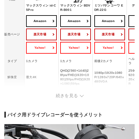
マックスウィン id-C
マックスウィン BDV
ミツバサンコーワ E
デイ
5Pro
R-B001
DR-22G
Amazon
Amazon
Amazon
A
楽天市場
楽天市場
楽天市場
販売ページ
Yahoo!
Yahoo!
Yahoo!
Y
ヘルメ
タイプ
1カメラ
1カメラ
前後2カメラ
ラ
QHD(2560×1440)2
2560x
1080p/1920x1080
8fps/FHD(1920×10
920x1
解像度
最大4K
P/1280x720P/640x
80)28fps/FHD(1920
20x10
480VGA
×1080)59fps
R
バッテリー内蔵/外部
続きを見る
電源(バイクのUSB電
内蔵バッテリー/mini
バッテリ
給電方法
車両からの電源供給
源ポート/モバイルバ
USB端子 5V/1.5A
h)
ッテリーなど)
バイク用ドライブレコーダーを使うメリット