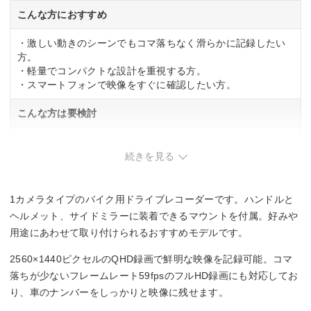
こんな方におすすめ
・激しい動きのシーンでもコマ落ちなく滑らかに記録したい
方。
・軽量でコンパクトな設計を重視する方。
・スマートフォンで映像をすぐに確認したい方。
こんな方は要検討
・最大2時間程度の連続録画では不足する長時間ツーリングが
多い方。
続きを見る
・複数の乗り物で兼用したい方。
1カメラタイプのバイク用ドライブレコーダーです。ハンドルと
ヘルメット、サイドミラーに装着できるマウントを付属。好みや
用途にあわせて取り付けられるおすすめモデルです。
2560×1440ピクセルのQHD録画で鮮明な映像を記録可能。コマ
落ちが少ないフレームレート59fpsのフルHD録画にも対応してお
り、車のナンバーをしっかりと映像に残せます。