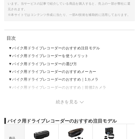
います。当サービスの記事で紹介している商品を購入すると、売上の一部が弊社に還
元されます。
※本サイトではコンテンツ作成に当たり、一部AI技術を補助的に活用しております。
目次
バイク用ドライブレコーダーのおすすめ注目モデル
バイク用ドライブレコーダーを使うメリット
バイク用ドライブレコーダーの選び方
バイク用ドライブレコーダーのおすすめメーカー
バイク用ドライブレコーダーのおすすめ｜1カメラ
バイク用ドライブレコーダーのおすすめ｜前後2カメラ
バイク用ドライブレコーダーのおすすめ｜ヘルメット装着カメラ
続きを見る
バイク用ドライブレコーダーの売れ筋ランキングをチェック
バイク用ドライブレコーダーのおすすめ注目モデル
商品