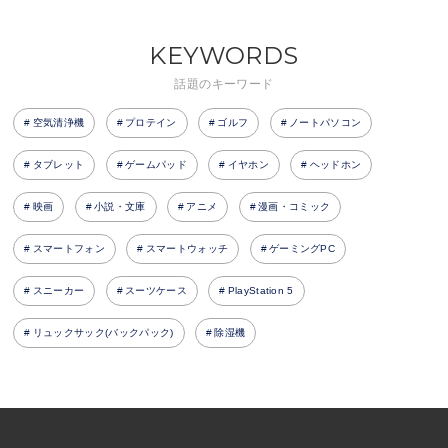
KEYWORDS
話題のキーワード
空気清浄機
プロテイン
ゴルフ
ノートパソコン
タブレット
ゲームパッド
イヤホン
ヘッドホン
映画
小説・文庫
アニメ
漫画・コミック
スマートフォン
スマートウォッチ
ゲーミングPC
スニーカー
スーツケース
PlayStation 5
リュックサック(バックパック)
除湿機