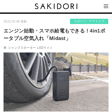
スポーツ・アウトドア
2022.03.08 更新
エンジン始動・スマホ給電もできる！4in1ポ
ータブル空気入れ「Midast」
車
ジャンプスターター
LEDライト
By:
makuake.com