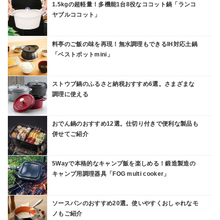
1.5kgの超軽量！多機能1台8役なココット鍋「ランコ
ヤブルココット」
料亭のご飯の味を再現！無水調理もできるIH対応土鍋
「ベストポットmini」
ストウブ鍋のふるさと納税おすすめ6選。さまざまな
調理に使える
おでん鍋のおすすめ12選。仕切り付きで便利な製品も
併せてご紹介
5Wayで本格的なキャンプ飯を楽しめる！鍛造製造の
キャンプ用調理器具「FOG multi cooker」
ソースパンのおすすめ20選。使いやすくおしゃれなモ
ノもご紹介