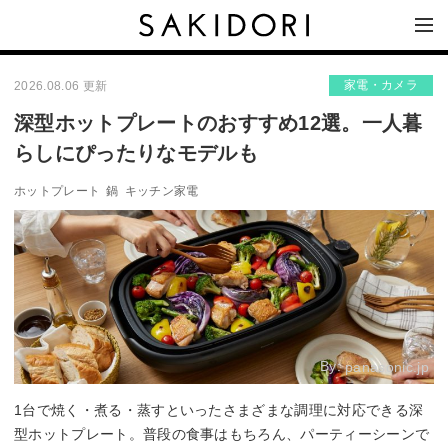
家電・カメラ
2026.08.06 更新
深型ホットプレートのおすすめ12選。一人暮
らしにぴったりなモデルも
ホットプレート
鍋
キッチン家電
By:
panasonic.jp
1台で焼く・煮る・蒸すといったさまざまな調理に対応できる深
型ホットプレート。普段の食事はもちろん、パーティーシーンで