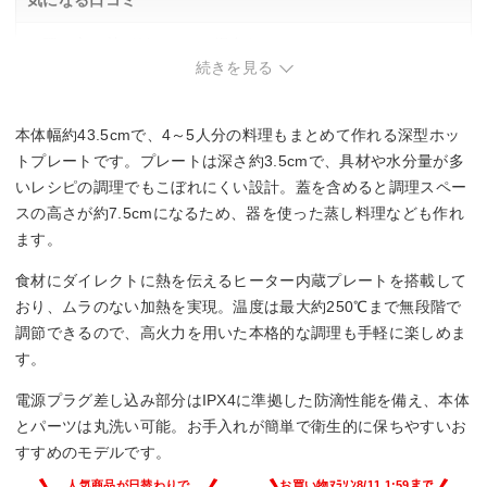
・隅の方の熱が低めになる場合あり。
・プレートが重く、パーツが5枚あるため片付けに手間がかか
続きを見る
る。
本体幅約43.5cmで、4～5人分の料理もまとめて作れる深型ホッ
トプレートです。プレートは深さ約3.5cmで、具材や水分量が多
いレシピの調理でもこぼれにくい設計。蓋を含めると調理スペー
スの高さが約7.5cmになるため、器を使った蒸し料理なども作れ
ます。
食材にダイレクトに熱を伝えるヒーター内蔵プレートを搭載して
おり、ムラのない加熱を実現。温度は最大約250℃まで無段階で
調節できるので、高火力を用いた本格的な調理も手軽に楽しめま
す。
電源プラグ差し込み部分はIPX4に準拠した防滴性能を備え、本体
とパーツは丸洗い可能。お手入れが簡単で衛生的に保ちやすいお
すすめのモデルです。