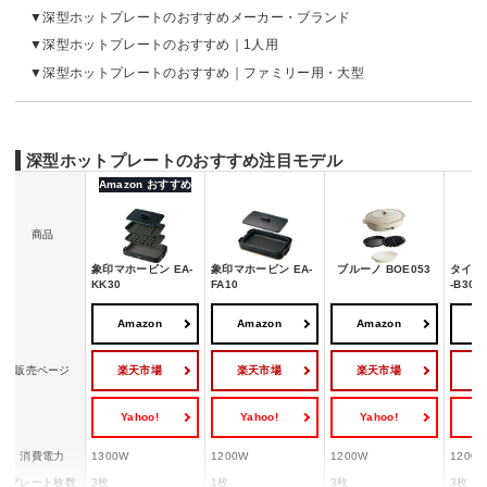
深型ホットプレートのおすすめメーカー・ブランド
深型ホットプレートのおすすめ｜1人用
深型ホットプレートのおすすめ｜ファミリー用・大型
深型ホットプレートのおすすめ注目モデル
Amazon おすすめ
商品
象印マホービン EA-
象印マホービン EA-
ブルーノ BOE053
タイガ
KK30
FA10
-B301
Amazon
Amazon
Amazon
A
楽天市場
楽天市場
楽天市場
販売ページ
Yahoo!
Yahoo!
Yahoo!
Y
消費電力
1300W
1200W
1200W
1200
プレート枚数
3枚
1枚
3枚
3枚