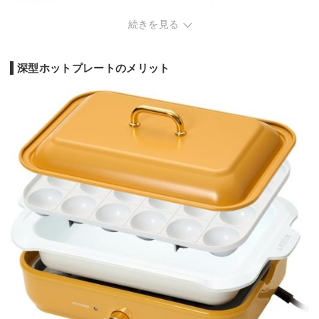
深型プレート：3.5c
たこ焼き
続きを見る
プレートの深
m/焼肉プレート：1.
深さ4cm
ー
穴あき・
さ
8cm/たこ焼きプレー
深なべ：
ト：1.4cm
本体重量
7kg
4.8kg
2800g/1kg
7kg
深型ホットプレートのメリット