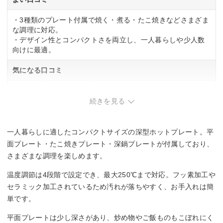
・3種類のプレート付属で焼く・煮る・たこ焼きなどさまざま
な調理に対応。
・デザイン性とコンパクトさを両立し、一人暮らしや少人数
向けに最適。
気になる口コミ
・火力が弱く、加熱に時間がかかる傾向。
・温度調節がうまくいかない場合があり、プラグの接触に注
続きを見る
意が必要。
一人暮らしに適したコンパクトサイズの深型ホットプレート。平
面プレート・たこ焼きプレート・深鍋プレートが付属しており、
さまざまな調理を楽しめます。
温度調節は4段階で設定でき、最大250℃まで対応。フッ素加工や
セラミック加工されているため汚れが落ちやすく、お手入れは簡
単です。
平面プレートは少し深さがあり、炒め物やご飯ものもこぼれにく