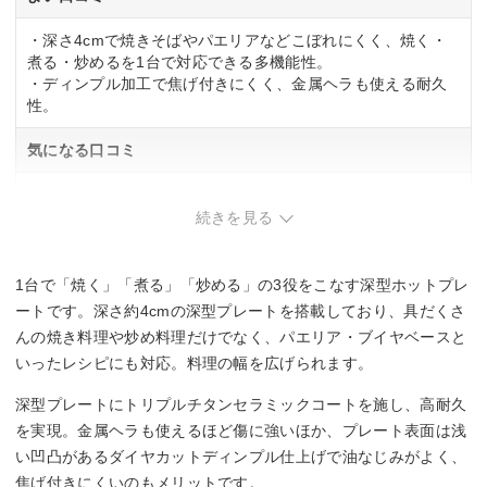
・深さ4cmで焼きそばやパエリアなどこぼれにくく、焼く・
煮る・炒めるを1台で対応できる多機能性。
・ディンプル加工で焦げ付きにくく、金属ヘラも使える耐久
性。
気になる口コミ
・沸騰に10分以上かかるなど、加熱に時間を要する場合あ
り。
続きを見る
・大人数での焼きものには容量が少なく、3人程度が目安。
1台で「焼く」「煮る」「炒める」の3役をこなす深型ホットプレ
ートです。深さ約4cmの深型プレートを搭載しており、具だくさ
んの焼き料理や炒め料理だけでなく、パエリア・ブイヤベースと
いったレシピにも対応。料理の幅を広げられます。
深型プレートにトリプルチタンセラミックコートを施し、高耐久
を実現。金属ヘラも使えるほど傷に強いほか、プレート表面は浅
い凹凸があるダイヤカットディンプル仕上げで油なじみがよく、
焦げ付きにくいのもメリットです。