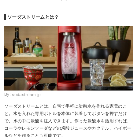
対応ガス容量
60L
60L
60L
60L
ボトル容量
1L
1L
1L
1L
幅x高さx奥行
13x420x185 mm
ー
124x423x233 mm
135x4
ソーダストリームとは？
By:
sodastream.jp
ソーダストリームとは、自宅で手軽に炭酸水を作れる家電のこ
と。水を入れた専用ボトルを本体に装着してボタンを押すだけ
で、水の中に炭酸を注入できます。作った炭酸水を活用すれば、
コーラやレモンソーダなどの炭酸ジュースやカクテル、ハイボー
ルなどを作ることも可能です。