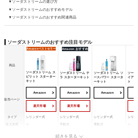
ソーダストリームの選び方
ソーダストリームのおすすめモデル
ソーダストリームのおすすめ関連商品
ソーダストリームのおすすめ注目モデル
Amazon
ベストセラー
Amazon おすすめ
商品
ソーダストリーム ス
ソーダストリーム テ
ソーダストリーム ソ
ソーダ
ピリット スターター
ラ スターターキット
ースパワー スタータ
イア 
キット
ーキット
ト
Amazon
Amazon
Amazon
A
販売ページ
楽天市場
楽天市場
タイプ
シリンダー式
シリンダー式
シリンダー式
シリン
注入方式
ー
手動式
電動式
ー
炭酸の注入
水専用
水専用
水専用
ー
続きを見る