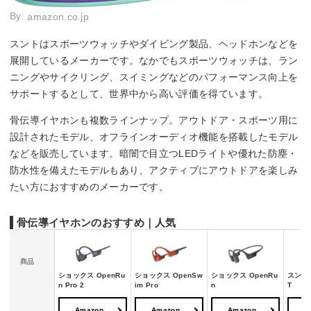
By:
amazon.co.jp
スントはスポーツウォッチやダイビング製品、ヘッドホンなどを
展開しているメーカーです。なかでもスポーツウォッチは、ラン
ニングやサイクリング、スイミングなどのパフォーマンス向上を
サポートするとして、世界中から高い評価を得ています。
骨伝導イヤホンも複数ラインナップ。アウトドア・スポーツ用に
設計されたモデル、オフラインオーディオ機能を搭載したモデル
などを販売しています。暗闇で目立つLEDライトや優れた防塵・
防水性を備えたモデルもあり、アクティブにアウトドアを楽しみ
たい方におすすめのメーカーです。
骨伝導イヤホンのおすすめ｜人気
商品
ショックス OpenRu
ショックス OpenSw
ショックス OpenRu
スント 
n Pro 2
im Pro
n
T
Amazon
Amazon
Amazon
A