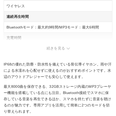
ワイヤレス
連続再生時間
Bluetoothモード：最大約9時間/MP3モード：最大6時間
充電時間
続きを見る
90分
対応コーデック
IP68の優れた防塵・防水性を備えている骨伝導イヤホン。雨や汗
SBC/AAC
による水濡れを心配せずに使えるのがおすすめポイントです。水
辺のアウトドアレジャーでも安心して使えます。
マルチポイント対応
最大8000曲を保存できる、32GBストレージ内蔵のMP3プレーヤ
◯
ー機能を搭載している点にも注目。Bluetooth接続でスマホに保
存している音楽を再生できるほか、スマホを持たずに音楽を聴け
防水・防塵性能
るのが魅力です。専用アプリを活用して簡単に2つのモードを切
り替えられます。
IP68