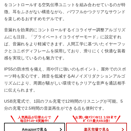
をコントロールする空気伝導ユニットを組み合わせているのが特
マルチポイント対応
徴。耳をふさがない構造ながら、パワフルかつクリアなサウンド
を楽しめるおすすめモデルです。
◯
音漏れを効果的にコントロールするイコライザー調整アルゴリズ
防水・防塵性能
ムにも注目。「プライベートイコライザーモード」に設定すれ
ば、音漏れをより軽減できます。人間工学に基づいたイヤーフッ
IP55
クとユニボディフレームを採用しており、滑りにくく快適な装着
感を実現しているのも魅力です。
IP55の防水性を備え、雨や汗に強いのもポイント。屋外でのスポ
ーツ時も安心です。雑音を低減するAIノイズリダクションアルゴ
リズムにより、周囲が騒がしい環境でもクリアな音声を通話相手
に伝えられます。
USB充電式で、1回のフル充電で12時間のリスニングが可能。5
分の充電で2.5時間の音楽再生ができる点も便利です。
Amazonで見る
楽天市場で見る