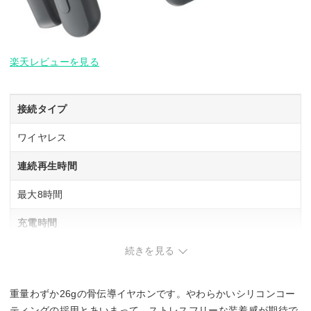
楽天レビューを見る
接続タイプ
ワイヤレス
連続再生時間
最大8時間
充電時間
続きを見る
1.5時間
対応コーデック
重量わずか26gの骨伝導イヤホンです。やわらかいシリコンコー
SBC
ティングの採用とあいまって、ストレスフリーな装着感が期待で