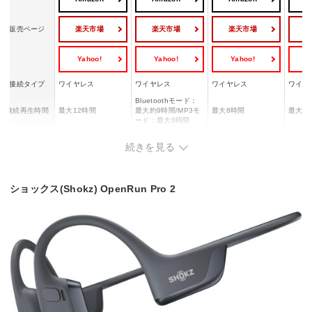
楽天市場
楽天市場
楽天市場
販売ページ
Yahoo!
Yahoo!
Yahoo!
Y
接続タイプ
ワイヤレス
ワイヤレス
ワイヤレス
ワイヤ
Bluetoothモード：
連続再生時間
最大12時間
最大約9時間/MP3モ
最大8時間
最大1
ード：最大6時間
充電時間
1時間
90分
1.5時間
1時間
続きを見る
対応コーデッ
SBC
SBC/AAC
SBC
SBC
ク
マルチポイン
◯
◯
◯
◯
ショックス(Shokz) OpenRun Pro 2
ト対応
防水・防塵性
IP55
IP68
IP67
IP68
能