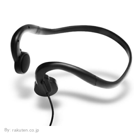
By:
rakuten.co.jp