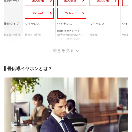
楽天市場
楽天市場
楽天市場
販売ページ
Yahoo!
Yahoo!
接続タイプ
ワイヤレス
ワイヤレス
ワイヤレス
ワイヤ
Bluetoothモード：
連続再生時間
最大12時間
最大約9時間/MP3モ
5時間
約8時
ード：最大6時間
充電時間
1時間
90分
2時間
約1.5
続きを見る
対応コーデッ
SBC
SBC/AAC
SBC
SBC
ク
骨伝導イヤホンとは？
マルチポイン
◯
◯
ー
ー
ト対応
防水・防塵性
IP55
IP68
IPX5
IP68
能