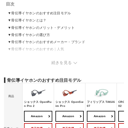
目次
骨伝導イヤホンのおすすめ注目モデル
骨伝導イヤホンとは？
骨伝導イヤホンのメリット・デメリット
骨伝導イヤホンの選び方
骨伝導イヤホンのおすすめメーカー・ブランド
骨伝導イヤホンのおすすめ｜人気
骨伝導イヤホンのおすすめ｜安い・コスパ重視
続きを見る
骨伝導イヤホンのおすすめ｜スポーツ・ランニング向け
骨伝導イヤホンのおすすめ｜マイク付き
骨伝導イヤホンのおすすめ｜テレビ用
骨伝導イヤホンのおすすめ注目モデル
骨伝導イヤホンの売れ筋ランキングをチェック
骨伝導イヤホンで難聴になる危険性は？
商品
ショックス OpenRu
ショックス OpenSw
フィリップス TAK46
CROWD
n Pro 2
im Pro
07
02
Amazon
Amazon
Amazon
A