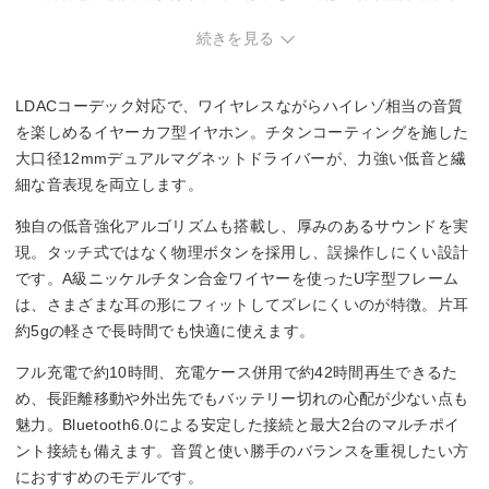
なる場合がある。
◯
続きを見る
LDACコーデック対応で、ワイヤレスながらハイレゾ相当の音質
を楽しめるイヤーカフ型イヤホン。チタンコーティングを施した
大口径12mmデュアルマグネットドライバーが、力強い低音と繊
細な音表現を両立します。
独自の低音強化アルゴリズムも搭載し、厚みのあるサウンドを実
現。タッチ式ではなく物理ボタンを採用し、誤操作しにくい設計
です。A級ニッケルチタン合金ワイヤーを使ったU字型フレーム
は、さまざまな耳の形にフィットしてズレにくいのが特徴。片耳
約5gの軽さで長時間でも快適に使えます。
フル充電で約10時間、充電ケース併用で約42時間再生できるた
め、長距離移動や外出先でもバッテリー切れの心配が少ない点も
魅力。Bluetooth6.0による安定した接続と最大2台のマルチポイ
ント接続も備えます。音質と使い勝手のバランスを重視したい方
におすすめのモデルです。