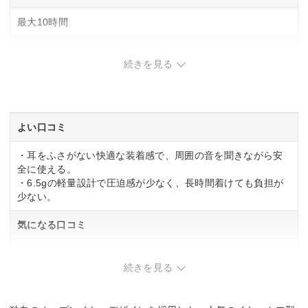
最大10時間
防水・防塵性能
続きを見る
IP54
マイク
よい口コミ
◯
・耳をふさがない快適な装着感で、周囲の音を聞きながら安
リモコン
全に使える。
・6.5gの軽量設計で圧迫感が少なく、長時間着けても負担が
◯
少ない。
マルチポイント対応
気になる口コミ
◯
・曲送りなどの操作性に不満があり、細かい操作が使いにく
いという声がある。
続きを見る