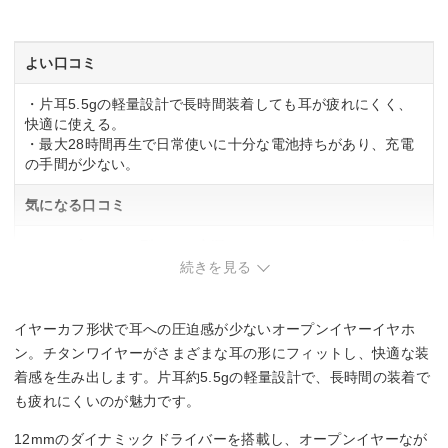
ー
マイク
よい口コミ
◯
・片耳5.5gの軽量設計で長時間装着しても耳が疲れにくく、
快適に使える。
リモコン
・最大28時間再生で日常使いに十分な電池持ちがあり、充電
の手間が少ない。
◯
気になる口コミ
マルチポイント対応
・オープンイヤー型のため音漏れのリスクがあり、静かな場
◯
所での使用は注意が必要。
続きを見る
イヤーカフ形状で耳への圧迫感が少ないオープンイヤーイヤホ
ン。チタンワイヤーがさまざまな耳の形にフィットし、快適な装
着感を生み出します。片耳約5.5gの軽量設計で、長時間の装着で
も疲れにくいのが魅力です。
12mmのダイナミックドライバーを搭載し、オープンイヤーなが