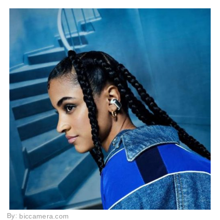
能
マイク
◯
◯
◯
◯
重量
6.5g
約5g
4.9g
5.9g
By:
biccamera.com