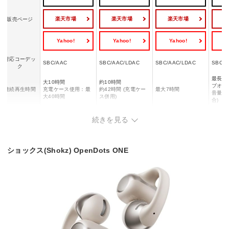
楽天市場
楽天市場
楽天市場
販売ページ
Yahoo!
Yahoo!
Yahoo!
Y
対応コーデッ
SBC/AAC
SBC/AAC/LDAC
SBC/AAC/LDAC
SBC/ap
ク
最長7
大10時間
約10時間
ブオー
連続再生時間
充電ケース使用：最
約42時間 (充電ケー
最大7時間
音量調
大40時間
ス併用)
合)
イヤホン：約60分
続きを見る
充電ケース(充電ケー
イヤホ
10分充電で2時間再
充電時間
ブル)：約120分
ー
間/充
生可能
充電ケース(ワイヤレ
3時間
ス)：約240分
ショックス(Shokz) OpenDots ONE
防水・防塵性
IP54
IPX5
IP55
IPX4
能
マイク
◯
◯
◯
◯
約5g(イヤホン/片側)
重量
6.5g
約47g(充電ケース
5.5g
ー
+イヤホン両側)