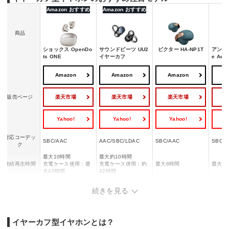
Amazon おすすめ
Amazon おすすめ
商品
ショックス OpenDo
サウンドピーツ UU2
ビクター HA-NP1T
アンカー
ts ONE
イヤーカフ
e Aero
Amazon
Amazon
Amazon
A
楽天市場
楽天市場
楽天市場
販売ページ
Yahoo!
Yahoo!
Yahoo!
Y
対応コーデッ
SBC/AAC
AAC/SBC/LDAC
SBC/AAC
SBC/A
ク
最大10時間
最大約10時間
連続再生時間
充電ケース使用：最
充電ケース併用：約
最大8時間
最大8
大40時間
42時間
イヤホン：約60分
続きを見る
充電ケース(充電ケー
イヤホン：約2時間/
イヤホ
充電時間
ブル)：約120分
ー
充電ケース：約2.5時
充電ケ
充電ケース(ワイヤレ
間
間
ス)：約240分
イヤーカフ型イヤホンとは？
防水・防塵性
IP54
IPX5
IPX4
IPX4