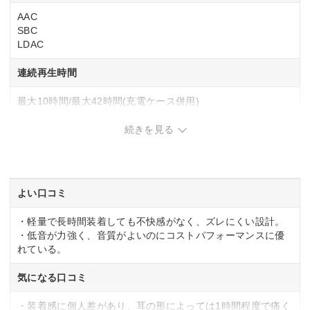
AAC
SBC
LDAC
連続再生時間
最大10時間/最大42時間(充電ケース併用)
防水・防塵性能
続きを見る
IPX5
マイク
よい口コミ
◯
・軽量で長時間装着しても不快感がなく、ズレにくい設計。
・低音が力強く、音質がよいのにコストパフォーマンスに優
リモコン
れている。
◯
気になる口コミ
マルチポイント対応
・装着感に個人差があり、耳の形によっては1時間程度で痛く