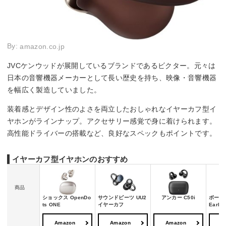
By:
amazon.co.jp
JVCケンウッドが展開しているブランドであるビクター。元々は
日本の音響機器メーカーとして長い歴史を持ち、映像・音響機器
を幅広く製造していました。
装着感とデザイン性のよさを両立したおしゃれなイヤーカフ型イ
ヤホンがラインナップ。アクセサリー感覚で身に着けられます。
高性能ドライバーの搭載など、良好なスペックもポイントです。
イヤーカフ型イヤホンのおすすめ
商品
ショックス OpenDo
サウンドピーツ UU2
アンカー C50i
ボーズ U
ts ONE
イヤーカフ
Earbu
Amazon
Amazon
Amazon
A