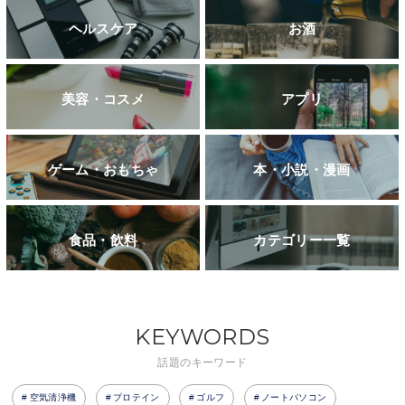
ヘルスケア
お酒
美容・コスメ
アプリ
ゲーム・おもちゃ
本・小説・漫画
食品・飲料
カテゴリー一覧
KEYWORDS
話題のキーワード
空気清浄機
プロテイン
ゴルフ
ノートパソコン