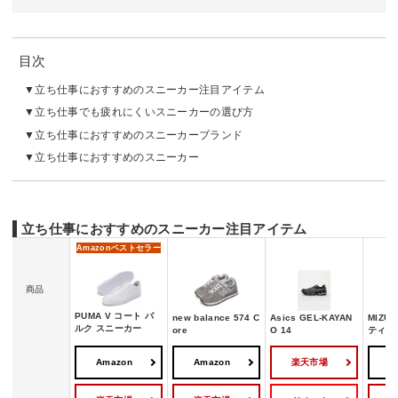
目次
立ち仕事におすすめのスニーカー注目アイテム
立ち仕事でも疲れにくいスニーカーの選び方
立ち仕事におすすめのスニーカーブランド
立ち仕事におすすめのスニーカー
立ち仕事におすすめのスニーカー注目アイテム
Amazon
ベストセラー
商品
PUMA V コート バ
new balance 574 C
Asics GEL-KAYAN
MIZU
ルク スニーカー
ore
O 14
ティ HW
Amazon
Amazon
楽天市場
A