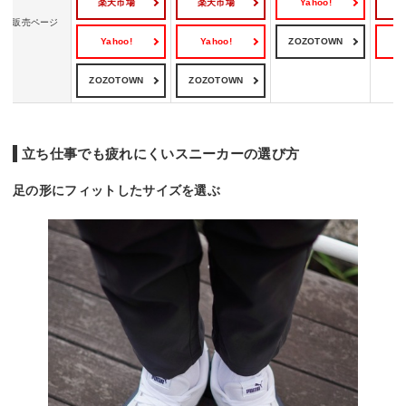
楽天市場
楽天市場
Yahoo!
販売ページ
Yahoo!
Yahoo!
ZOZOTOWN
Y
ZOZOTOWN
ZOZOTOWN
立ち仕事でも疲れにくいスニーカーの選び方
足の形にフィットしたサイズを選ぶ