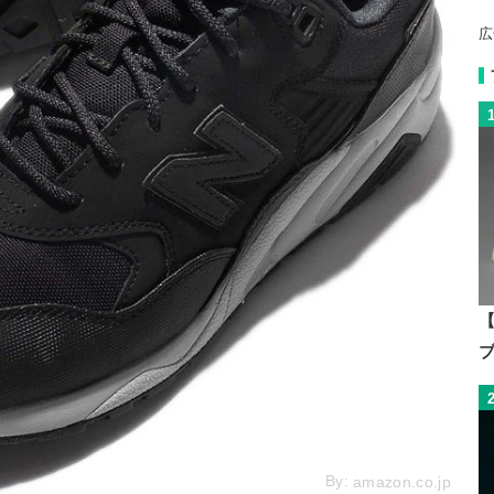
広
【
By:
amazon.co.jp