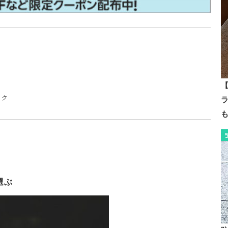
【
ック
選ぶ