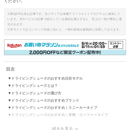
ください。
※商品PRを含む記事です。当メディアは各種アフィリエイトプログラムに参加して
います。当サービスの記事で紹介している商品を購入すると、売上の一部が弊社に還
元されます。
※本サイトではコンテンツ作成に当たり、一部AI技術を補助的に活用しております。
目次
ドライビングシューズのおすすめ注目モデル
ドライビングシューズとは？
ドライビングシューズの選び方
ドライビングシューズのおすすめブランド
ドライビングシューズのおすすめ｜スニーカータイプ
ドライビングシューズのおすすめ｜革靴・ローファータイプ
ドライビングシューズのおすすめ｜レーシングタイプ
続きを見る
ドライビングシューズの売れ筋ランキングをチェック