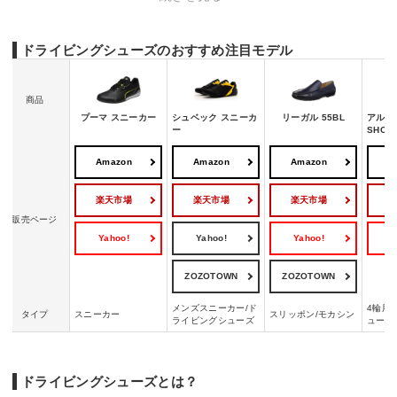
ドライビングシューズのおすすめ注目モデル
商品
プーマ スニーカー
シュベック スニーカ
リーガル 55BL
アルパ
ー
SHOE
Amazon
Amazon
Amazon
A
楽天市場
楽天市場
楽天市場
販売ページ
Yahoo!
Yahoo!
Yahoo!
Y
ZOZOTOWN
ZOZOTOWN
メンズスニーカー/ド
4輪用
タイプ
スニーカー
スリッポン/モカシン
ライビングシューズ
ューズ
ドライビングシューズとは？