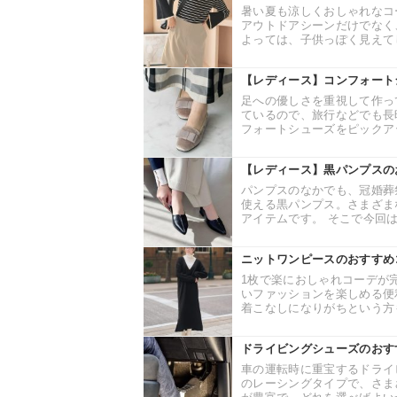
暑い夏も涼しくおしゃれなコ
アウトドアシーンだけでなく
よっては、子供っぽく見えてし
【レディース】コンフォート
足への優しさを重視して作っ
ているので、旅行などでも長
フォートシューズをピックアッ
【レディース】黒パンプスの
パンプスのなかでも、冠婚葬
使える黒パンプス。さまざま
アイテムです。 そこで今回は
ニットワンピースのおすすめ
1枚で楽におしゃれコーデが
いファッションを楽しめる便
着こなしになりがちという方も
ドライビングシューズのおす
車の運転時に重宝するドライ
のレーシングタイプで、さま