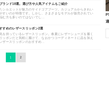
ブランド18選。選び方や人気アイテムもご紹介
たシルエットが魅力のサイドゴアブーツ。カジュアルからきれい
やすいのが特徴です。しかし、さまざまなモデルが販売されてい
P
む方も多いのではないでし...
すすめのレザースリッポン2選
気を持っているレザースリッポン。春夏にレザーシューズを履く
リッポンだと気軽に履けて、なおかつコーディネートに品を加え
ザースリッポンのおすすめ...
1
2