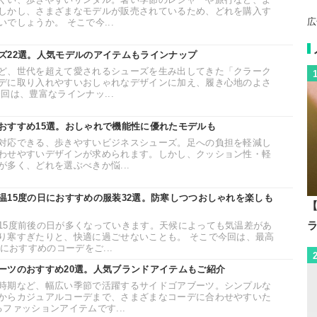
しかし、さまざまなモデルが販売されているため、どれを購入す
広
でしょうか。 そこで今...
ズ22選。人気モデルのアイテムもラインナップ
ど、世代を超えて愛されるシューズを生み出してきた「クラーク
デに取り入れやすいおしゃれなデザインに加え、履き心地のよさ
回は、豊富なラインナッ...
おすすめ15選。おしゃれで機能性に優れたモデルも
対応できる、歩きやすいビジネスシューズ。足への負担を軽減し
わせやすいデザインが求められます。しかし、クッション性・軽
多く、どれを選ぶべきか悩...
温15度の日におすすめの服装32選。防寒しつつおしゃれを楽しも
【
15度前後の日が多くなっていきます。天候によっても気温差があ
り寒すぎたりと、快適に過ごせないことも。 そこで今回は、最高
におすすめのコーデをご...
ーツのおすすめ20選。人気ブランドアイテムもご紹介
時期など、幅広い季節で活躍するサイドゴアブーツ。シンプルな
からカジュアルコーデまで、さまざまなコーデに合わせやすいた
ファッションアイテムです...