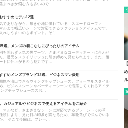
ぶべきか悩む方も多いので...
おすすめモデル12選
気でありながら、履き心地に優れている「スエードローファ
マルまで幅広いシーンで対応できるファッションアイテムです。
れしやすいのもポイント。そこ...
15選。メンズの着こなしにぴったりのアイテム
別を問わず人気の黒ブーツ。さまざまなコーディネートに合わせ
ん、足元をスタイリッシュに引き締めて見せられます。また、落
トに仕上がるのも魅力です...
【
すすめメンズブランド12選。ビジネスマン愛用
囲気を演出できるウイングチップシューズ。フォーマルスタイル
め、ビジネスシーンやパーティーシーンで活躍してくれるアイテ
ングチップシューズのお...
1
選。カジュアルやビジネスで使えるアイテムをご紹介
ーマルなど、さまざまなシーンに対応できるプレーントゥの革
種類により、見た目の印象が異なるため、革靴選びで悩んでいる
。 そこで今回は、プレー...