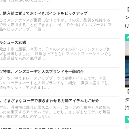
迷う方も多いのではないで...
【
。購入前に覚えておくべきポイントをピックアップ
るとメンテナンスが重要になりますが、その分、品質を維持する
で長く愛用することができます。 そこで今回はメンズブースにフ
をピックアップ。「最...
ルシューズ20選
元は非常に重要。今回は、日々のスタイルをワンランクアップさ
ズを厳選しました。 洋服は上下ともにファストファッションでも
高品質なものと低品質...
ツ特集。メンズコーデと人気ブランドを一挙紹介
ブーツ。中でもレースアップブーツは定番アイテムです。今回
ツのコーディネートと人気ブランドをご紹介。 夏真っ盛りでも、
報をゲットしておきまし...
【
選。さまざまなコーデで履きまわせる万能アイテムもご紹介
する、汎用性に優れた黒スニーカー。コーデの印象を引き締めら
いため重宝するアイテムです。しかし、さまざまなモデルが展開
か悩む方も多いのではない...