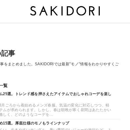
の記事
する記事をまとめました。SAKIDORIでは最新"モノ"情報をわかりやすくご
事一覧
ム25選。トレンド感を押さえたアイテムでおしゃれコーデを楽し
3月ごろから着始めるメンズ春服。気温の変化に対応しつつ、軽
テムが求められます。しかし、春は朝晩が寒く昼間はあたたかい
しく、どのようなコーデを...
め15選。厚底仕様のモノもラインナップ
くい、歩きやすいサンダル。暑い季節のレジャーや旅行など、よ