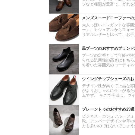
プなど種類が豊富で、どれを選
メンズスエードローファーの
大人っぽいエレガントな雰囲
ー」。カジュアルからフォー
リアルレザーと比べて、お手入
黒ブーツのおすすめブランド
ブーツの定番として年齢や性
られる汎用性の高さはもちろ
ち着いた雰囲気のコーディネー
ウイングチップシューズのお
デザイン性が高くて上品な雰
がよりおしゃれに仕上がるた
ムです。 そこで今回は、ウイ
プレーントゥのおすすめ29
ビジネス・カジュアル・フォ
靴。アッパーデザインや革の
方も多いのではないでしょうか