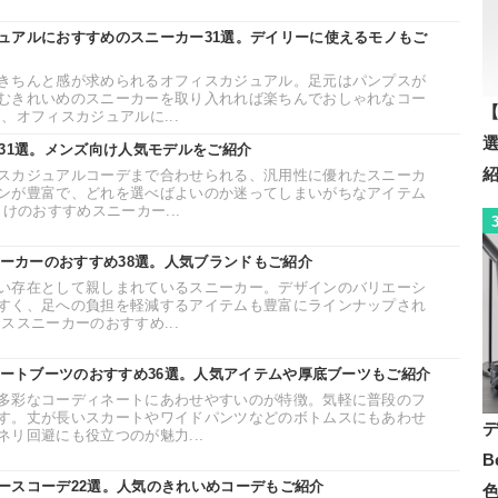
ュアルにおすすめのスニーカー31選。デイリーに使えるモノもご
きちんと感が求められるオフィスカジュアル。足元はパンプスが
むきれいめのスニーカーを取り入れれば楽ちんでおしゃれなコー
【
、オフィスカジュアルに...
31選。メンズ向け人気モデルをご紹介
スカジュアルコーデまで合わせられる、汎用性に優れたスニーカ
ンが豊富で、どれを選べばよいのか迷ってしまいがちなアイテム
けのおすすめスニーカー...
ニーカーのおすすめ38選。人気ブランドもご紹介
い存在として親しまれているスニーカー。デザインのバリエーシ
すく、足への負担を軽減するアイテムも豊富にラインナップされ
ススニーカーのおすすめ...
ョートブーツのおすすめ36選。人気アイテムや厚底ブーツもご紹介
多彩なコーディネートにあわせやすいのが特徴。気軽に普段のフ
す。丈が長いスカートやワイドパンツなどのボトムスにもあわせ
リ回避にも役立つのが魅力...
B
ースコーデ22選。人気のきれいめコーデもご紹介