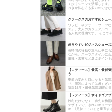
く歩くシーンで活躍します。
べきか悩む方も多いのではない
クラークスのおすすめシュー
ワラビーやデザートブーツな
ス」。大人のカジュアルコー
も人気の理由です。 そこで今
歩きやすいビジネスシューズ
長時間の移動や立ち仕事にも
ながら、スーツスタイルに合
量性・素材など選ぶポイントが
【レディース】最高・最低気
う
季節の変わり目になると気温
り、服装によっては暑すぎた
気温15度・最低気温15度の日
【レディース】サイドゴアブ
秋冬だけでなく、春先や梅雨
デザインで、きれいめコーデ
め、1足持っていると重宝する