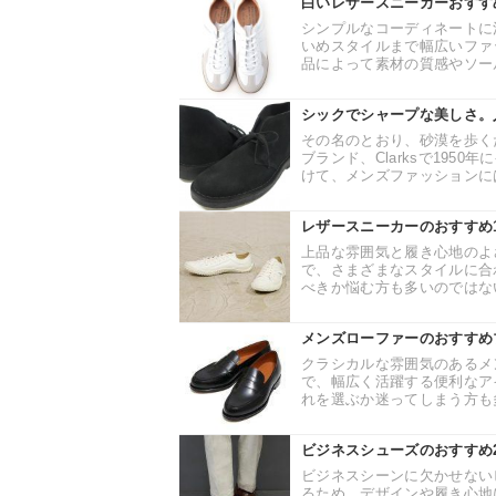
白いレザースニーカーおすす
シンプルなコーディネートに
いめスタイルまで幅広いファ
品によって素材の質感やソール
シックでシャープな美しさ。
その名のとおり、砂漠を歩く
ブランド、Clarksで19
けて、メンズファッションには
レザースニーカーのおすすめ
上品な雰囲気と履き心地のよ
で、さまざまなスタイルに合
べきか悩む方も多いのではない
メンズローファーのおすすめ
クラシカルな雰囲気のあるメ
で、幅広く活躍する便利なア
れを選ぶか迷ってしまう方も多
ビジネスシューズのおすすめ
ビジネスシーンに欠かせない
るため、デザインや履き心地