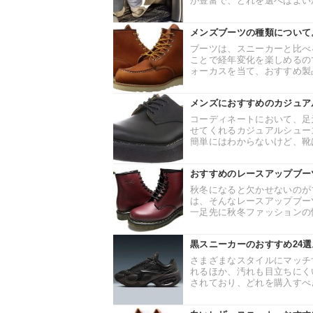
が豊富で、どれを選べばよいか
メンズブーツの種類について
ブーツは、スニーカーと比べ
ことで経年変化を楽しめるの
ォーカスを当て、おすすめ製品
メンズにおすすめのカジュア
コーディネートにおいて、足
せてくれるカジュアルシュー
簡単にはわからないけど、靴は
おすすめのレースアップブー
秋冬になると欠かせないのが
は、そんなレースアップブー
一足先に秋冬ファッションの情
黒スニーカーのおすすめ24
さまざまなスタイルにマッチ
れるほか、汚れも目立ちにく
されており、どれを購入すべき