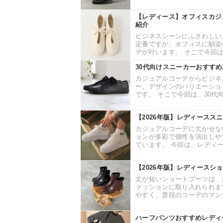
【レディース】オフィスカジ
紹介
ビジネスシーンにふさわしい
定番ですが、オフィスに馴染
デが叶います。 そこで今回は
30代向けスニーカーおすすめ
カジュアルコーデからビジネ
ー。デザインのバリエーショ
です。 そこで今回は、30代向
【2026年版】レディースス
カジュアルコーデに欠かせな
ョンが多彩で個性を演出しや
ています。 今回は、レディー
【2026年版】レディースシ
丈が短いショートブーツは、
ァッションに取り入れられま
やすく、普段のコーデのマンネ
ハーフパンツおすすめレディ