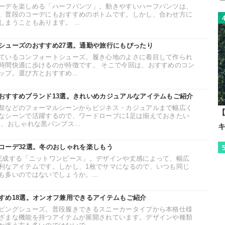
ーデを楽しめる「ハーフパンツ」。動きやすいハーフパンツは、
、普段のコーデにもおすすめのボトムです。しかし、合わせ方に
まうこともあります。 ...
シューズのおすすめ27選。通勤や旅行にもぴったり
ているコンフォートシューズ。履き心地のよさに着目して作られ
時間快適に歩けるのが特徴です。 そこで今回は、おすすめのコン
プ。選び方とおすすめ...
おすすめブランド13選。きれいめカジュアルなアイテムもご紹介
祭などのフォーマルシーンからビジネス・カジュアルまで幅広く
【
なシーンで活躍するので、ワードローブに1足は揃えておきたい
、おしゃれな黒パンプス...
コーデ32選。冬のおしゃれを楽しもう
完成する「ニットワンピース」。デザインや丈感によって、幅広
利なアイテムです。しかし、1枚でサマになるので、いつも同じ
多いのではないでしょうか。...
すめ18選。オンオフ兼用できるアイテムもご紹介
ビングシューズ。普段履きできるスニーカータイプから本格仕様
ざまな機能を持つアイテムが展開されています。デザインや種類