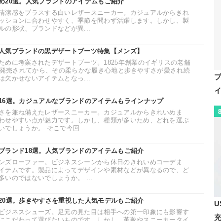
め20選。人気ブランドのアイテムもご紹介
清潔感をプラスする白いレザースニーカー。カジュアルからきれ
ッションに合わせやすく、季節を問わず活躍します。しかし、製
の形状、ブランドなどが異...
人気ブランドの黒デザートブーツ特集【メンズ】
ために考案されたデザートブーツ。1825年創業のイギリスの老舗
50年に発売されてから、その柔らかな履き心地と歩きやすさが愛され続
欠かせないアイテムとなっ...
16選。カジュアルなブランドのアイテムもラインナップ
さを兼ね備えたレザースニーカー。カジュアルからきれいめま
わせやすい点が魅力です。しかし、種類が多いため、どれを選ぶ
でしょうか。 そこで今回...
ブランド18選。人気ブランドのアイテムもご紹介
ンズローファー。ビジネスシーンから休日のきれいめコーデま
イテムです。製品によってデザインや素材などが異なるので、ど
いのではないでしょうか。 ...
20選。歩きやすさを重視した人気モデルもご紹介
U
ビジネスシューズ。足元の見た目は相手への第一印象にも影響す
にこだわって選びたいものです。しかし、革靴やスニーカータイ