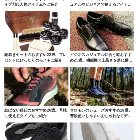
イプ別に人気アイテムをご紹介
ュアルやビジネスで使えるアイテ…
靴磨きセットのおすすめ22選。プレ
ビジネスカジュアルに合う靴おすす
ゼントにぴったりのモノもご紹介
め25選。機能性と上品さを兼ね備…
結ばない靴紐のおすすめ26選。革靴
サロモンのシューズおすすめ18選。
に使えるタイプもご紹介
普段使いしやすいおしゃれなモデ…