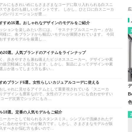
アルにもきれいめにもさまざまなコーデに取り入れられる白スニ
広
スできるのも嬉しいポイントです。 しかし、ひと口に白スニーカ
のバリエーションが豊...
すすめ16選。おしゃれなデザインのモデルをご紹介
ッションを楽しみたい方には、「サステナブルスニーカー」がお
同様に、各ブランドから幅広いモデルが展開されています。 今回
すすめモデルを厳選し...
め20選。人気ブランドのアイテムをラインナップ
く、歩きやすさも兼ね備えたビジネススニーカー。デザインや素
の疲労軽減にも役立ちます。しかし、製品によってデザインや素
ぶか迷ってしまう方も多い...
すめブランド6選。女性らしいカジュアルコーデに使える
おしゃれに見せるアイテムとして重要視されている「スニーカ
B
りデザインも豊富なので、女性のファッションにも合わせやすい
コーデ次第でシックにもカ...
ル18選。定番の人気モデルもご紹介
ニーカーとして知られるスタンスミス。シンプルで洗練されたデ
ンに合わせやすいのが魅力です。しかし、さまざまなモデルが販
すべきか悩む方も多いので...