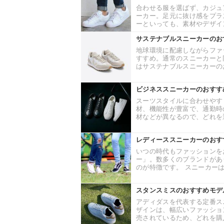
合わせる服を選ばず、カジュ
ーカー。足元に抜け感をプラ
ーといっても、素材やデザイン
サステナブルスニーカーのお
地球環境に配慮しながらファ
すすめ。通常のスニーカーと
はサステナブルスニーカーのお
ビジネススニーカーのおすす
スーツスタイルに合わせやす
材、機能性が豊富で、通勤時
材などが異なるので、どれを選
レディーススニーカーのおす
いつの時代もファッションを
ー」。数多くのブランドがあ
のが特徴です。 スニーカーは
スタンスミスのおすすめモデ
アディダスを代表する定番ス
ザインは、幅広いファッショ
売されているため、どれを購入