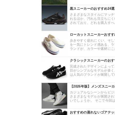
黒スニーカーのおすすめ24
さまざまなスタイルにマッチ
れるほか、汚れも目立ちにく
されており、どれを購入すべき
ローカットスニーカーおすす
歩きやすく疲れにくい、そし
を一気にトレンド感ある、ラ
ランドが、カラーや素材にこだ
クラシックスニーカーのおす
完成されたデザインによって
目がシンプルなモデルが多く
は人気のブランドが展開してい
【2026年版】メンズスニー
カジュアルなシーンからビジ
さまざまなモデルが展開され
いでしょうか。 そこで今回は
おすすめの蒸れないゴアテッ