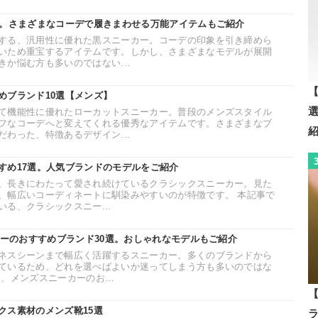
選。さまざまなコーデで履きまわせる万能アイテムもご紹介
する、汎用性に優れた黒スニーカー。コーデの印象を引き締めら
いため重宝するアイテムです。しかし、さまざまなモデルが展開
か悩む方も多いのではない...
【
めブランド10選【メンズ】
て機能性に優れたローカットスニーカー。普段のメンズスタイル
フなコーデへと変えてくれる優秀なアイテムです。さまざまなブ
わった、特徴あるデザイン...
すめ17選。人気ブランドのモデルをご紹介
、長きにわたって愛され続けているクラシックスニーカー。見た
、幅広いコーディネートに馴染みやすいのが特徴です。 本記事で
る、クラシックスニー...
カーのおすすめブランド30選。おしゃれなモデルもご紹介
ネスシーンまで幅広く活躍するスニーカー。多くのブランドから
ているため、どれを選べばよいか迷ってしまう方も多いのではな
、メンズスニーカーのお...
【
クス素材のメンズ靴15選