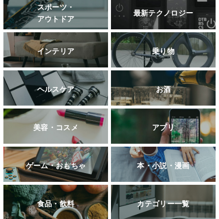
スポーツ・
最新テクノロジー
アウトドア
インテリア
乗り物
ヘルスケア
お酒
美容・コスメ
アプリ
ゲーム・おもちゃ
本・小説・漫画
食品・飲料
カテゴリー一覧