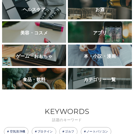
ヘルスケア
お酒
美容・コスメ
アプリ
ゲーム・おもちゃ
本・小説・漫画
食品・飲料
カテゴリー一覧
KEYWORDS
話題のキーワード
空気清浄機
プロテイン
ゴルフ
ノートパソコン