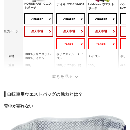
HOUSMART ウエス
ナイキ RN8056-091
U-Makes ウエスト
ヘンリ
トポーチ
ポーチ
H-735
Amazon
Amazon
Amazon
A
楽天市場
楽天市場
楽天市場
販売ページ
Yahoo!
Yahoo!
Y
100%ポリエステル/
ポリエステル・ナイ
素材
ナイロン
ポリエ
100%ナイロン
ロン
重量
180g
100g(0.22ポンド)
155g
420g
防水・撥水機
撥水性
非防水
防水・撥水加工済
防水
続きを見る
能
自転車用ウエストバッグの魅力とは？
背中が蒸れない