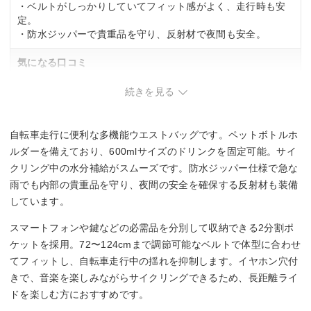
・ベルトがしっかりしていてフィット感がよく、走行時も安
定。
・防水ジッパーで貴重品を守り、反射材で夜間も安全。
気になる口コミ
・ペットボトルが走行中に揺れる場合がある。
続きを見る
自転車走行に便利な多機能ウエストバッグです。ペットボトルホ
ルダーを備えており、600mlサイズのドリンクを固定可能。サイ
クリング中の水分補給がスムーズです。防水ジッパー仕様で急な
雨でも内部の貴重品を守り、夜間の安全を確保する反射材も装備
しています。
スマートフォンや鍵などの必需品を分別して収納できる2分割ポ
ケットを採用。72〜124cmまで調節可能なベルトで体型に合わせ
てフィットし、自転車走行中の揺れを抑制します。イヤホン穴付
きで、音楽を楽しみながらサイクリングできるため、長距離ライ
ドを楽しむ方におすすめです。