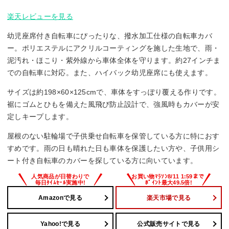
楽天レビューを見る
幼児座席付き自転車にぴったりな、撥水加工仕様の自転車カバ
ー。ポリエステルにアクリルコーティングを施した生地で、雨・
泥汚れ・ほこり・紫外線から車体全体を守ります。約27インチま
での自転車に対応。また、ハイバック幼児座席にも使えます。
サイズは約198×60×125cmで、車体をすっぽり覆える作りです。
裾にゴムとひもを備えた風飛び防止設計で、強風時もカバーが安
定しキープします。
屋根のない駐輪場で子供乗せ自転車を保管している方に特におす
すめです。雨の日も晴れた日も車体を保護したい方や、子供用シ
ート付き自転車のカバーを探している方に向いています。
Amazonで見る
楽天市場で見る
Yahoo!で見る
公式販売サイトで見る