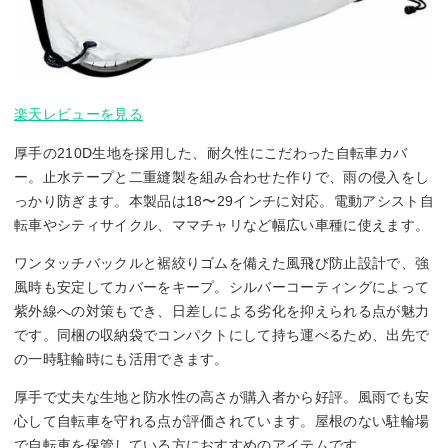
楽天レビューを見る
厚手の210D生地を採用した、耐久性にこだわった自転車カバ
ー。止水テープと二重縫製を組み合わせた作りで、雨の侵入をし
っかり防ぎます。本製品は18〜29インチに対応。電動アシスト自
転車やシティサイクル、ママチャリなど幅広い車種に使えます。
ワンタッチバックルと裾絞りゴムを備えた風飛び防止設計で、強
風時も安定してカバーをキープ。シルバーコーティングによって
紫外線への対策もでき、日差しによる劣化を抑えられる点が魅力
です。同梱の収納袋でコンパクトにして持ち運べるため、出先で
の一時駐輪時にも活用できます。
厚手で丈夫な生地と防水性の高さが購入者から好評。風雨でも安
心して自転車を守れる点が評価されています。屋根のない駐輪場
で自転車を保管している方におすすめのアイテムです。