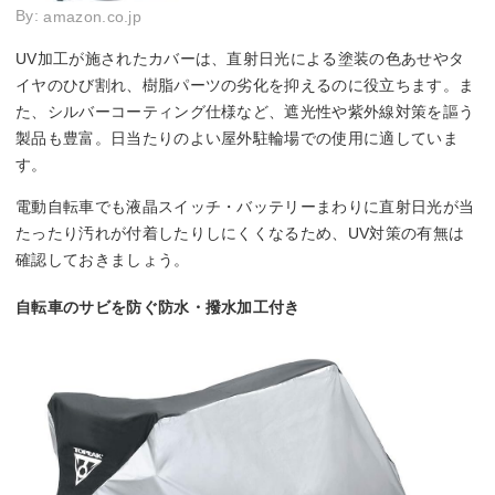
By:
amazon.co.jp
UV加工が施されたカバーは、直射日光による塗装の色あせやタ
イヤのひび割れ、樹脂パーツの劣化を抑えるのに役立ちます。ま
た、シルバーコーティング仕様など、遮光性や紫外線対策を謳う
製品も豊富。日当たりのよい屋外駐輪場での使用に適していま
す。
電動自転車でも液晶スイッチ・バッテリーまわりに直射日光が当
たったり汚れが付着したりしにくくなるため、UV対策の有無は
確認しておきましょう。
自転車のサビを防ぐ防水・撥水加工付き