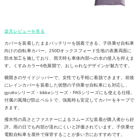
楽天レビューを見る
カバーを装着したままバッテリーを脱着できる、子供乗せ自転車
向けの自転車カバー。250Dオックスフォード生地の表裏両面に
防水加工を施しており、雨天時も車体内部への水の侵入を抑えま
す。くすみカラー6色展開で、おしゃれなデザインが魅力です。
横開きのサイドジッパーで、女性でも手軽に着脱できます。前後
にレインカバーを装着した状態の子供乗せ自転車にも対応し、
gyuttoシリーズ・bikkeシリーズ・PASシリーズにも使える仕様。
付属の風飛び防止ベルトで、強風時も安定してカバーをキープで
きます。
撥水性の高さとファスナーによるスムーズな装着が購入者から好
評。雨の日でも内部が濡れにくいと評価されています。子供乗せ
電動自転車を屋外で保管することが多い方におすすめです。