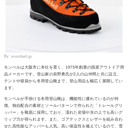
By:
montbell.jp
モンベルは大阪市に本社を置く、1975年創業の国産アウトドア用
品メーカーです。登山家の辰野勇氏が2人の山仲間と共に設立。
テントや寝袋から冬用登山靴まで、登山用品も幅広く展開してい
ます。
モンベルが手掛ける冬用登山靴は、機能性に優れているのが特
徴。独自配合の素材とソールパターンで作られた「トレールグリ
ッパー」を靴底に採用しており、濡れた岩場や氷の上でも高いグ
リップ力が得られます。また、ゴアテックスとレザーを組み合わ
せた高性能なアッパーも人気。高い保温性を備えているので、雪