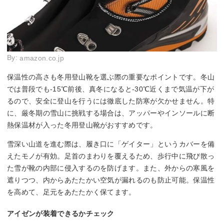
By:
amazon.co.jp
保温性の高さも冬用登山靴を選ぶ際の重要なポイントです。冬山
では普段でも-15℃前後、真冬になると-30℃近くまで気温が下が
るので、安全に登山を行うには徹底した防寒が欠かせません。特
に、厳冬期の雪山に挑戦する場合は、アッパーやインソールに断
熱保温材が入った冬用登山靴がおすすめです。
雪深い山道を進む際は、履き口に「ゲイター」というカバーを備
えたモノが有効。足首のまわりを覆えるため、歩行中に飛び散っ
た雪が靴の内部に侵入するのを防げます。また、外からの寒風を
遮りつつ、内からあたたかい空気が漏れるのも防止可能。保温性
を高めて、足元をあたたかく保てます。
アイゼンが装着できるかチェック