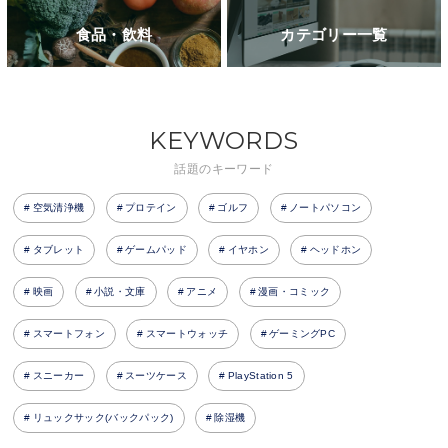
食品・飲料
カテゴリー一覧
KEYWORDS
話題のキーワード
空気清浄機
プロテイン
ゴルフ
ノートパソコン
タブレット
ゲームパッド
イヤホン
ヘッドホン
映画
小説・文庫
アニメ
漫画・コミック
スマートフォン
スマートウォッチ
ゲーミングPC
スニーカー
スーツケース
PlayStation 5
リュックサック(バックパック)
除湿機