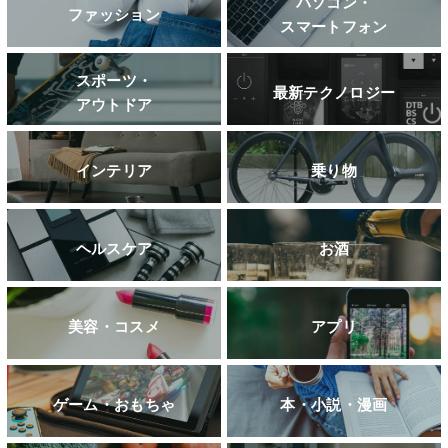
パソコン・
ファッション
スマートフォン
スポーツ・
最新テクノロジー
アウトドア
インテリア
乗り物
ヘルスケア
お酒
美容・コスメ
アプリ
ゲーム・おもちゃ
本・小説・漫画