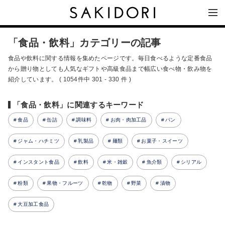
「食品・飲料」カテゴリーの記事
食品や飲料に関する情報を集めたページです。毎日食べるような定番食品
から贈り物としても人気なギフトや高級食品まで幅広い食べ物・飲み物を
紹介しています。 ( 1054件中 301 - 330 件 )
「食品・飲料」に関連するキーワード
食品
缶詰
調味料
お肉・肉加工品
パン
ジャム・ハチミツ
乳製品
麺類
お菓子・スイーツ
インスタント食品
飲料
米・雑穀
魚介類
シリアル
粉類
果物・フルーツ
乾物
野菜
漬物
大豆加工食品