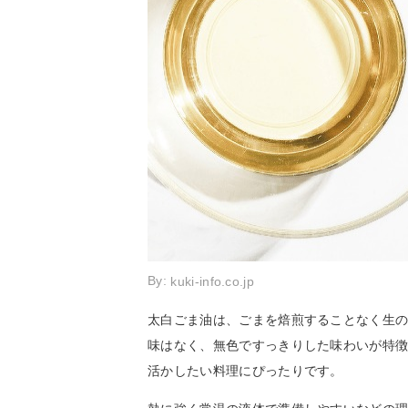
By:
kuki-info.co.jp
太白ごま油は、ごまを焙煎することなく生
味はなく、無色ですっきりした味わいが特
活かしたい料理にぴったりです。