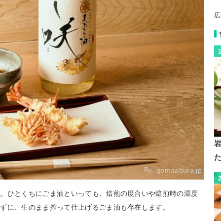
広
By:
gomaabura.jp
」。ひとくちにごま油といっても、焙煎の度合いや焙煎時の温度
せずに、生のまま搾って仕上げるごま油も存在します。