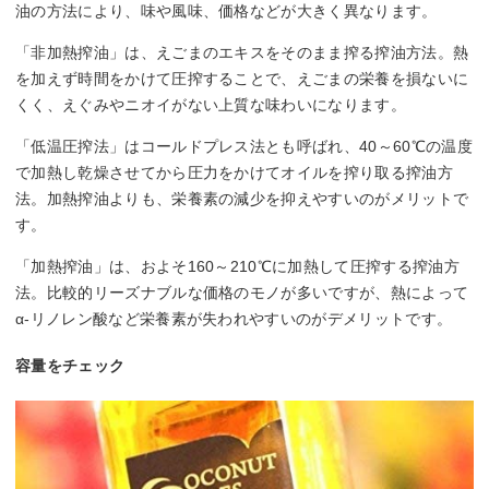
油の方法により、味や風味、価格などが大きく異なります。
「非加熱搾油」は、えごまのエキスをそのまま搾る搾油方法。熱
を加えず時間をかけて圧搾することで、えごまの栄養を損ないに
くく、えぐみやニオイがない上質な味わいになります。
「低温圧搾法」はコールドプレス法とも呼ばれ、40～60℃の温度
で加熱し乾燥させてから圧力をかけてオイルを搾り取る搾油方
法。加熱搾油よりも、栄養素の減少を抑えやすいのがメリットで
す。
「加熱搾油」は、およそ160～210℃に加熱して圧搾する搾油方
法。比較的リーズナブルな価格のモノが多いですが、熱によって
α-リノレン酸など栄養素が失われやすいのがデメリットです。
容量をチェック