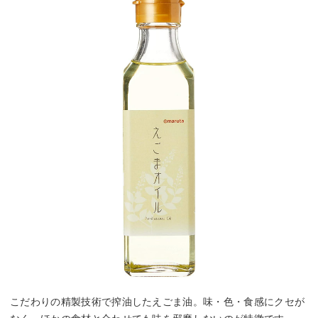
こだわりの精製技術で搾油したえごま油。味・色・食感にクセが