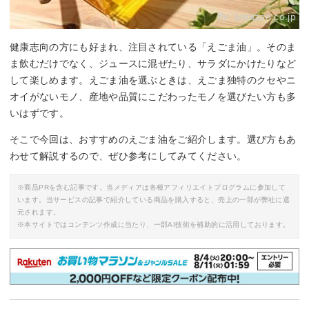
By:
amazon.co.jp
健康志向の方にも好まれ、注目されている「えごま油」。そのま
ま飲むだけでなく、ジュースに混ぜたり、サラダにかけたりなど
して楽しめます。えごま油を選ぶときは、えごま独特のクセやニ
オイがないモノ、産地や品質にこだわったモノを選びたい方も多
いはずです。
そこで今回は、おすすめのえごま油をご紹介します。選び方もあ
わせて解説するので、ぜひ参考にしてみてください。
※商品PRを含む記事です。当メディアは各種アフィリエイトプログラムに参加して
います。当サービスの記事で紹介している商品を購入すると、売上の一部が弊社に還
元されます。
※本サイトではコンテンツ作成に当たり、一部AI技術を補助的に活用しております。