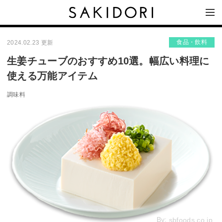
食品・飲料
2024.02.23 更新
生姜チューブのおすすめ10選。幅広い料理に
使える万能アイテム
調味料
By:
sbfoods.co.jp