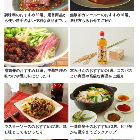
調味料のおすすめ30選。定番商品か
無添加カレールーのおすすめ10選。
ら使い勝手のよい便利な商品まで…
選び方もあわせてご紹介
甜麺醤のおすすめ12選。中華料理の
本みりんのおすすめ24選。コスパの
味つけや隠し味にぴったり
よい商品や高級な商品をご紹介
ウスターソースのおすすめ27選。隠
一味唐辛子のおすすめ23選。ピリ辛
し味としてもぴったり
から激辛までピックアップ