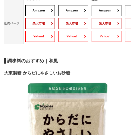
Amazon
Amazon
Amazon
A
楽天市場
楽天市場
楽天市場
販売ページ
Yahoo!
Yahoo!
Yahoo!
Y
調味料のおすすめ｜和風
大東製糖 からだにやさしいお砂糖