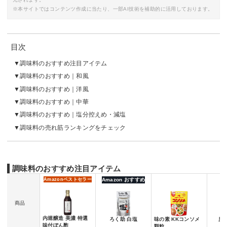
※本サイトではコンテンツ作成に当たり、一部AI技術を補助的に活用しております。
目次
調味料のおすすめ注目アイテム
調味料のおすすめ｜和風
調味料のおすすめ｜洋風
調味料のおすすめ｜中華
調味料のおすすめ｜塩分控えめ・減塩
調味料の売れ筋ランキングをチェック
調味料のおすすめ注目アイテム
Amazon
ベストセラー
Amazon おすすめ
商品
内堀醸造 美濃 特選
ろく助 白塩
味の素 KKコンソメ
廣
味付ぽん酢
顆粒