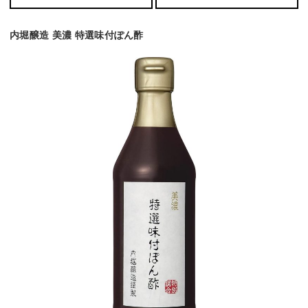
内堀醸造 美濃 特選味付ぽん酢