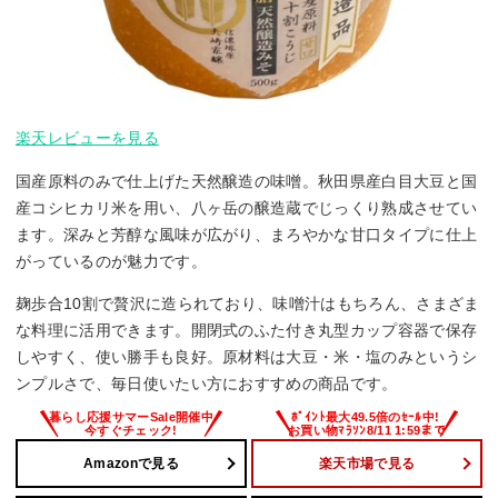
楽天レビューを見る
国産原料のみで仕上げた天然醸造の味噌。秋田県産白目大豆と国
産コシヒカリ米を用い、八ヶ岳の醸造蔵でじっくり熟成させてい
ます。深みと芳醇な風味が広がり、まろやかな甘口タイプに仕上
がっているのが魅力です。
麹歩合10割で贅沢に造られており、味噌汁はもちろん、さまざま
な料理に活用できます。開閉式のふた付き丸型カップ容器で保存
しやすく、使い勝手も良好。原材料は大豆・米・塩のみというシ
ンプルさで、毎日使いたい方におすすめの商品です。
Amazonで見る
楽天市場で見る