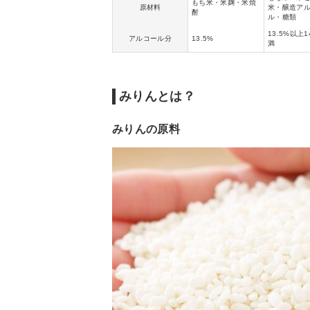
もち米・米麹・米焼
原材料
米・醸造ア
酎
ル・糖類
13.5%以上1
アルコール分
13.5%
満
みりんとは？
みりんの原料