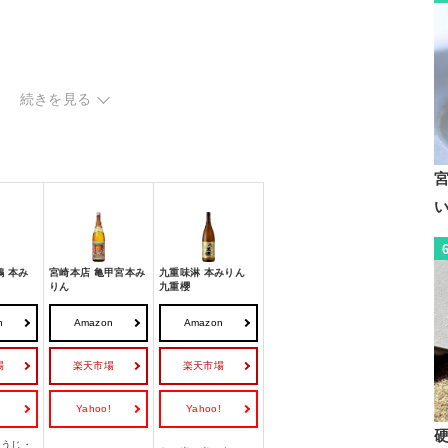
続きを見る
鶴 本み
宮崎本店 亀甲宮本み
九重味淋 本みりん
りん
九重櫻
n
Amazon
Amazon
場
楽天市場
楽天市場
!
Yahoo!
Yahoo!
こうじ・