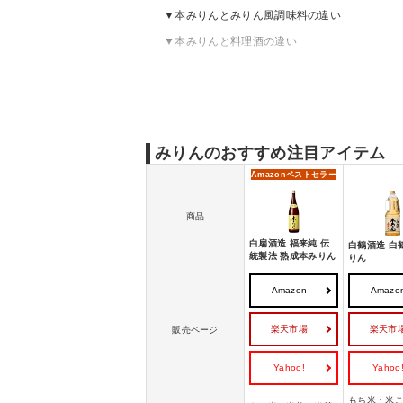
本みりんとみりん風調味料の違い
本みりんと料理酒の違い
本みりんの選び方
本みりんのおすすめ
みりんの売れ筋ランキングをチェック
みりんの保存方法は？
みりんのおすすめ注目アイテム
みりんを使ったおすすめレシピ
Amazon
ベストセラー
商品
白扇酒造 福来純 伝
白鶴酒造 白
統製法 熟成本みりん
りん
Amazon
Amazo
楽天市場
楽天市
販売ページ
Yahoo!
Yahoo
もち米・米