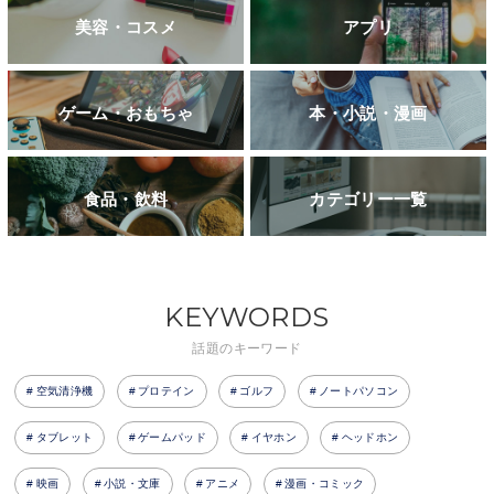
美容・コスメ
アプリ
ゲーム・おもちゃ
本・小説・漫画
食品・飲料
カテゴリー一覧
KEYWORDS
話題のキーワード
空気清浄機
プロテイン
ゴルフ
ノートパソコン
タブレット
ゲームパッド
イヤホン
ヘッドホン
映画
小説・文庫
アニメ
漫画・コミック