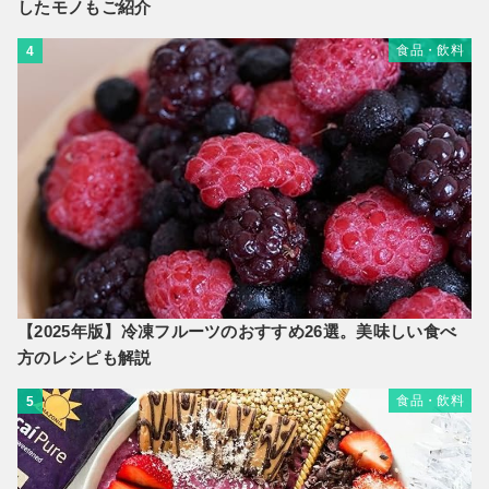
したモノもご紹介
食品・飲料
4
【2025年版】冷凍フルーツのおすすめ26選。美味しい食べ
方のレシピも解説
食品・飲料
5