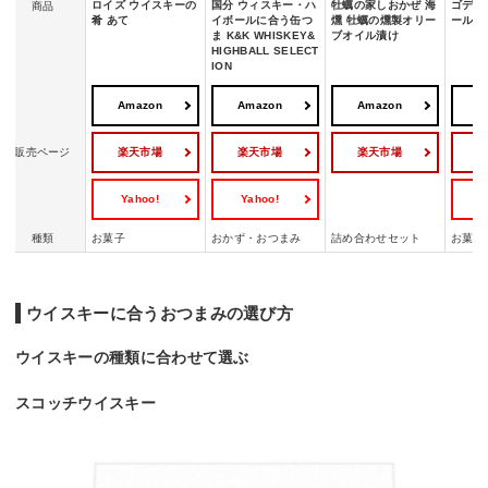
ロイズ ウイスキーの
国分 ウィスキー・ハ
牡蠣の家しおかぜ 海
ゴディ
商品
肴 あて
イボールに合う缶つ
燻 牡蠣の燻製オリー
ール 
ま K&K WHISKEY&
ブオイル漬け
HIGHBALL SELECT
ION
Amazon
Amazon
Amazon
A
楽天市場
楽天市場
楽天市場
販売ページ
Yahoo!
Yahoo!
Y
種類
お菓子
おかず・おつまみ
詰め合わせセット
お菓子
ウイスキーに合うおつまみの選び方
ウイスキーの種類に合わせて選ぶ
スコッチウイスキー