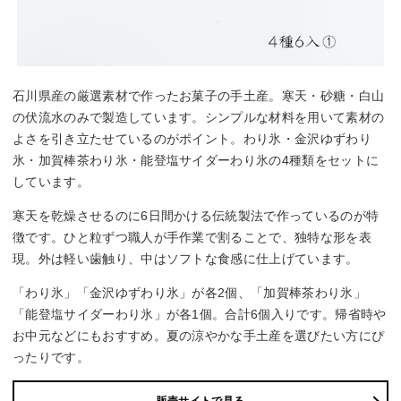
石川県産の厳選素材で作ったお菓子の手土産。寒天・砂糖・白山
の伏流水のみで製造しています。シンプルな材料を用いて素材の
よさを引き立たせているのがポイント。わり氷・金沢ゆずわり
氷・加賀棒茶わり氷・能登塩サイダーわり氷の4種類をセットに
しています。
寒天を乾燥させるのに6日間かける伝統製法で作っているのが特
徴です。ひと粒ずつ職人が手作業で割ることで、独特な形を表
現。外は軽い歯触り、中はソフトな食感に仕上げています。
「わり氷」「金沢ゆずわり氷」が各2個、「加賀棒茶わり氷」
「能登塩サイダーわり氷」が各1個。合計6個入りです。帰省時や
お中元などにもおすすめ。夏の涼やかな手土産を選びたい方にぴ
ったりです。
販売サイトで見る