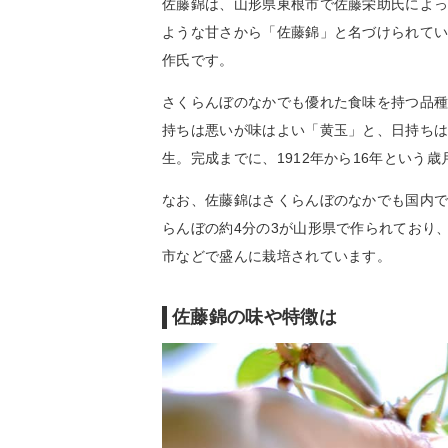
佐藤錦は、山形県東根市で佐藤栄助氏によ
ような甘さから「佐藤錦」と名づけられて
作氏です。
さくらんぼのなかでも優れた食味を持つ品
持ちは悪いが味はよい「黄玉」と、日持ち
生。完成までに、1912年から16年という
なお、佐藤錦はさくらんぼのなかでも国内
らんぼの約4分の3が山形県で作られており
市などで盛んに栽培されています。
佐藤錦の味や特徴は