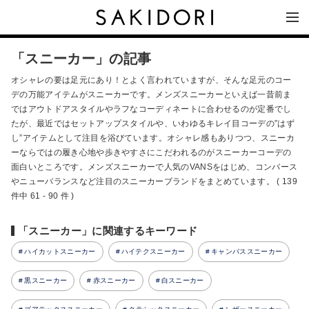
「スニーカー」の記事
オシャレの要は足元にあり！とよく言われていますが、そんな足元のコー
デの万能アイテムがスニーカーです。メンズスニーカーといえば一昔前ま
ではアウトドアスタイルやラフなコーディネートに合わせるのが定番でし
たが、最近ではセットアップスタイルや、いわゆるキレイ目コーデの”はず
し”アイテムとして注目を浴びています。オシャレ感もありつつ、スニーカ
ーならではの履き心地や歩きやすさにこだわれるのがスニーカーコーデの
面白いところです。メンズスニーカーで人気のVANSをはじめ、コンバース
やニューバランスなど注目のスニーカーブランドをまとめています。 ( 139
件中 61 - 90 件 )
「スニーカー」に関連するキーワード
ハイカットスニーカー
ハイテクスニーカー
キャンバススニーカー
黒スニーカー
赤スニーカー
白スニーカー