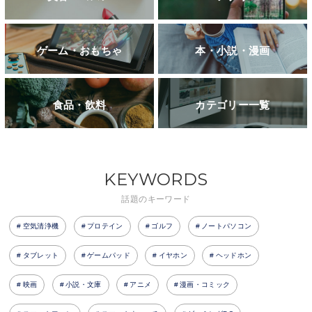
ゲーム・おもちゃ
本・小説・漫画
食品・飲料
カテゴリー一覧
KEYWORDS
話題のキーワード
空気清浄機
プロテイン
ゴルフ
ノートパソコン
タブレット
ゲームパッド
イヤホン
ヘッドホン
映画
小説・文庫
アニメ
漫画・コミック