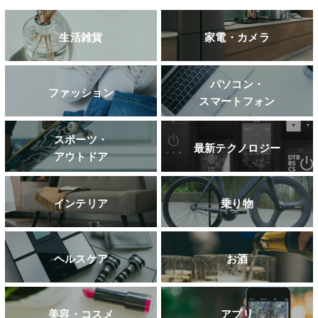
生活雑貨
家電・カメラ
パソコン・
ファッション
スマートフォン
スポーツ・
最新テクノロジー
アウトドア
インテリア
乗り物
ヘルスケア
お酒
美容・コスメ
アプリ