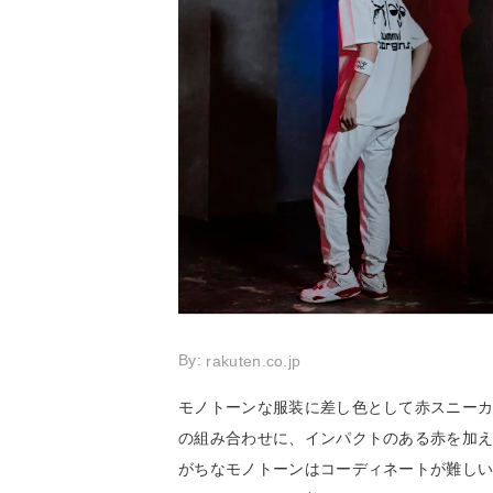
By:
rakuten.co.jp
モノトーンな服装に差し色として赤スニー
の組み合わせに、インパクトのある赤を加
がちなモノトーンはコーディネートが難し