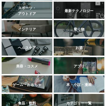
スポーツ・
最新テクノロジー
アウトドア
インテリア
乗り物
ヘルスケア
お酒
美容・コスメ
アプリ
ゲーム・おもちゃ
本・小説・漫画
食品・飲料
カテゴリー一覧