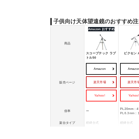
子供向け天体望遠鏡のおすすめ｜高性能
子供向け天体望遠鏡のおすすめ｜安い
子供向け天体望遠鏡のおすすめ注
Amazon おすすめ
商品
スコープテック ラプ
ビクセン A
トル50
Amazon
Amazo
楽天市場
楽天市
販売ページ
Yahoo!
Yahoo
PL20mm：4
倍率
ー
PL6.3mm：
架台タイプ
経緯台式
経緯台式
鏡筒タイプ
屈折式
屈折式