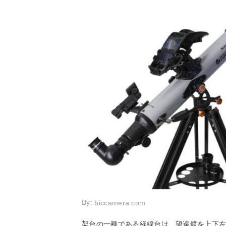
By:
biccamera.com
架台の一種である経緯台は、望遠鏡を上下