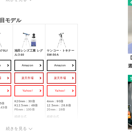
目モデル
70Lf
池田レンズ工業 レグ
ケンコー・トキナー
ルス60
SW-50A
【
n
Amazon
Amazon
場
楽天市場
楽天市場
!
Yahoo!
Yahoo!
K20mm：30倍
4mm：90倍
5倍
K12.5mm：48倍
12.5mm：28.8倍
143倍
F6mm：100倍
20mm：18倍
経緯台式
経緯台式
屈折式
屈折式
続きを見る