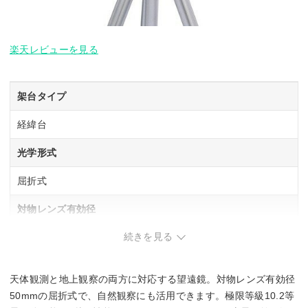
楽天レビューを見る
架台タイプ
経緯台
光学形式
屈折式
対物レンズ有効径
続きを見る
50 mm
焦点距離
天体観測と地上観察の両方に対応する望遠鏡。対物レンズ有効径
360 mm
50mmの屈折式で、自然観察にも活用できます。極限等級10.2等