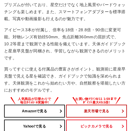
360 mm
プリズムが付いており、星空だけでなく地上風景やバードウォッ
チングも楽しめます。また、スマートフォンアダプターを標準搭
長さx外径
載。写真や動画撮影も行えるのが魅力です。
340×80 mm
アイピース3本が付属し、倍率を18倍・28.8倍・90倍に変更可
能。対物レンズ有効径50mm、焦点距離360mmの屈折式で、
重量
10.2等星まで観測できる性能を備えています。天体ガイドブック
と星座早見盤が同梱され、学習しながら観測できるのがメリット
鏡筒：275g
架台(三脚)：820g
です。
買ってすぐに使える付属品の豊富さがポイント。観測前に星座早
見盤で見える星を確認でき、ガイドブックで知識を深められま
す。天体観測をこれから始めたい方や、自然観察を堪能したい方
におすすめのモデルです。
Amazonで見る
楽天市場で見る
Yahoo!で見る
ビックカメラで見る