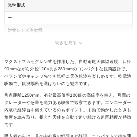
光学形式
ー
対物レンズ有効径
続きを見る
ー
焦点距離
マクストフカセグレン式を採用した、自動追尾天体望遠鏡。口径
1250mm
90mmながら外径120×長さ280mmのコンパクトな鏡筒設計で、
ベランダやキャンプ先でも気軽に天体観測を楽しめます。乾電池
長さx外径
駆動で、観測場所を選ばないのも魅力です。
280x120mm
焦点距離1250mm、有効最高倍率180倍の高倍率を備え、月面の
クレーターや惑星を迫力ある映像で観察できます。エンコーダー
重量
内蔵の経緯台を備えているのもポイント。手動で動かしたときも
角度を読み取り、捉えた天体を自動で追い続ける追尾精度が特徴
鏡筒：1.4kg
架台：4kg
です。
購入者からは、月の中心像の鮮明さが好評。コンパクトで持ち運