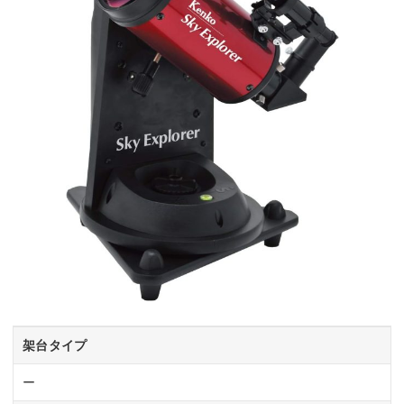
架台タイプ
ー