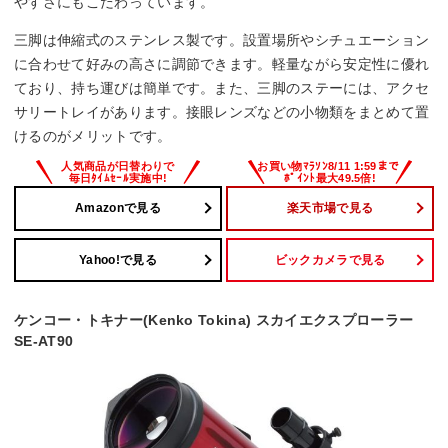
やすさにもこだわっています。
鏡筒：約1kg
三脚は伸縮式のステンレス製です。設置場所やシチュエーション
架台：約1.22kg
に合わせて好みの高さに調節できます。軽量ながら安定性に優れ
三脚：約2.3kg
ており、持ち運びは簡単です。また、三脚のステーには、アクセ
サリートレイがあります。接眼レンズなどの小物類をまとめて置
けるのがメリットです。
Amazonで見る
楽天市場で見る
Yahoo!で見る
ビックカメラで見る
ケンコー・トキナー(Kenko Tokina) スカイエクスプローラー
SE-AT90