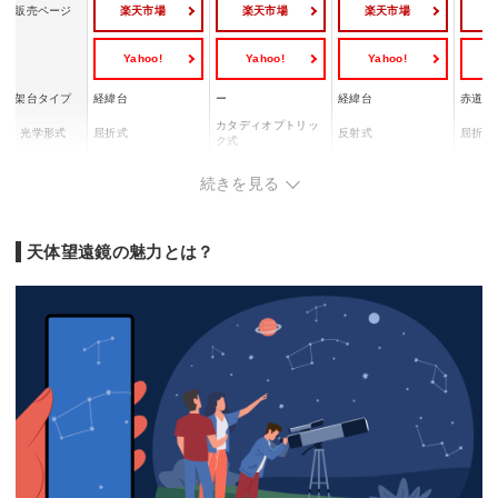
楽天市場
楽天市場
楽天市場
販売ページ
Yahoo!
Yahoo!
Yahoo!
Y
架台タイプ
経緯台
ー
経緯台
赤道儀
カタディオプトリッ
光学形式
屈折式
反射式
屈折式
ク式
対物レンズ有
50 mm
60 mm
305 mm
81 mm
続きを見る
効径
焦点距離
360 mm
750 mm
1500 mm
625 m
長さx外径
340x80 mm
ー
920x450 mm
585x9
天体望遠鏡の魅力とは？
鏡筒部：
鏡筒質量：約422g
体：2.3
鏡筒：275g
鏡筒：21kg
重量
(接眼アクセサリー含
三脚：5
架台(三脚)：820g
台座：18.5kg
まず)
総重量：
眼レン