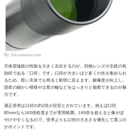
By:
biccamera.com
天体望遠鏡の性能を大きく左右するのが、対物レンズや主鏡の有
効径である「口径」です。口径が大きいほど多くの光を集められ
るため、暗い天体でも明るく鮮明に見えます。解像度が向上し、
惑星の細かい模様や土星の輪などをはっきりと観察できるのが魅
力です。
適正倍率は口径の約2倍が目安とされています。例えば口径
80mmなら160倍程度までが実用範囲。160倍を超えると像がぼ
やけやすくなるので、倍率よりも口径の大きさを優先して選ぶの
がポイントです。