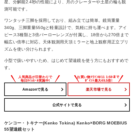
星、分解能2.4秒の性能により、月のクレーターや土星の輪も観
長さx外径
測可能です。
ー
ワンタッチ三脚を採用しており、組み立ては簡単。鏡筒重量
340g、三脚重量550gと軽量設計で、気軽に持ち運べます。アイ
重量
ピース3種類と3倍バーローレンズが付属し、18倍から270倍まで
幅広い倍率に対応。天体観測用天頂ミラーと地上観察用正立プリ
鏡筒：340g(ファインダー含む)
架台(三脚)：550g
ズムを使い分けられます。
小型で扱いやすいため、はじめて望遠鏡を使う方にもおすすめで
す。
Amazonで見る
楽天市場で見る
公式サイトで見る
ケンコー・トキナー(Kenko Tokina) Kenko×BORG MOEBIUS
55望遠鏡セット