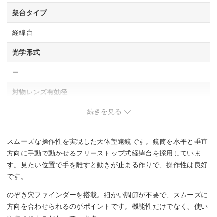
架台タイプ
経緯台
光学形式
ー
対物レンズ有効径
続きを見る
55 mm
焦点距離
スムーズな操作性を実現した天体望遠鏡です。鏡筒を水平と垂直
600 mm
方向に手動で動かせるフリーストップ式経緯台を採用していま
す。見たい位置で手を離すと動きが止まる作りで、操作性は良好
長さx外径
です。
640×60 mm
のぞき穴ファインダーを搭載。細かい調節が不要で、スムーズに
方向を合わせられるのがポイントです。機能性だけでなく、使い
重量