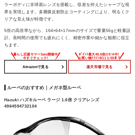
ラーボディに非球面レンズを搭載し、収差を抑えたシャープな視
界を実現します。多層膜反射防止コーティングにより、明るくク
リアな見え味が特徴です。
5倍の高倍率ながら、164×64×17mmのサイズで重量56gと軽量設
計。長時間の使用でも疲れにくく、精密作業や細かな観察に役立
ちます。
Amazonで見る
楽天市場で見る
ルーペのおすすめ｜メガネ型ルーペ
Hazuki ハズキルーペ ラージ 1.6倍 クリアレンズ
4964594732104