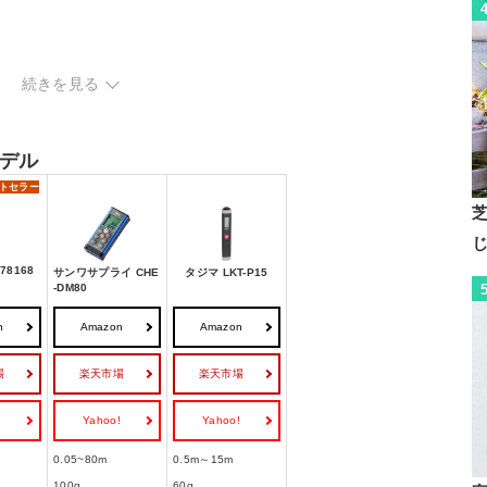
ク
続きを見る
デル
トセラー
78168
サンワサプライ CHE
タジマ LKT-P15
-DM80
n
Amazon
Amazon
場
楽天市場
楽天市場
!
Yahoo!
Yahoo!
0.05~80m
0.5m～15m
100g
60g