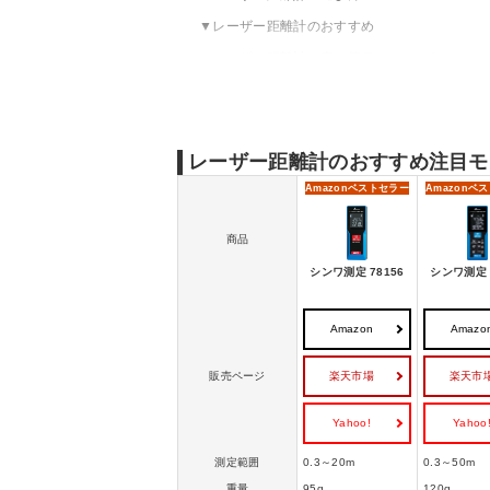
レーザー距離計のおすすめ
レーザー距離計の売れ筋ランキングをチェッ
レーザー距離計のおすすめ注目モ
Amazon
ベストセラー
Amazon
ベス
商品
シンワ測定 78156
シンワ測定 
Amazon
Amazo
楽天市場
楽天市
販売ページ
Yahoo!
Yahoo
測定範囲
0.3～20m
0.3～50m
重量
95g
120g