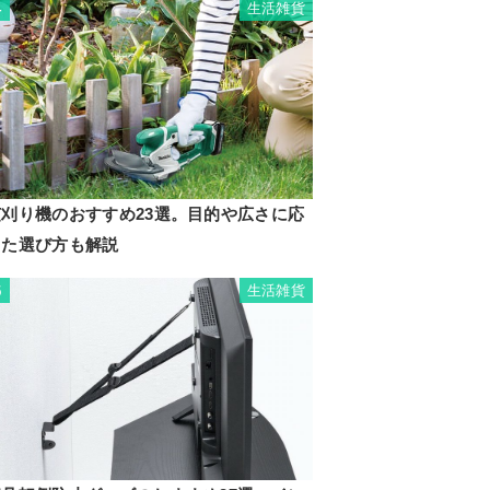
生活雑貨
4
芝刈り機のおすすめ23選。目的や広さに応
じた選び方も解説
生活雑貨
5