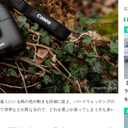
広
【
By:
amazon.co.jp
。遠くにいる鳥の色や動きを詳細に捉え、バードウォッチングの
って倍率などが異なるので、どれを選ぶか迷ってしまう方も多い