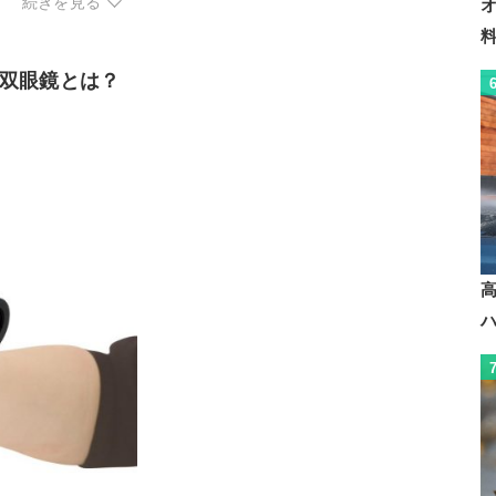
続きを見る
防水
IPX7
ー
○
双眼鏡とは？
ー
ー