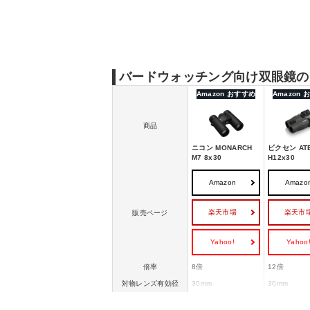
バードウォッチングにおすすめの双眼鏡｜初
バードウォッチングにおすすめの双眼鏡｜中
バードウォッチング向け双眼鏡の
Amazon おすすめ
Amazon
商品
ニコン MONARCH
ビクセン ATE
M7 8x30
H12x30
Amazon
Amazo
楽天市場
楽天市
販売ページ
Yahoo!
Yahoo
倍率
8倍
12倍
対物レンズ有効径
30mm
30mm
17.5mm(
アイレリーフ
15.1mm
イント)