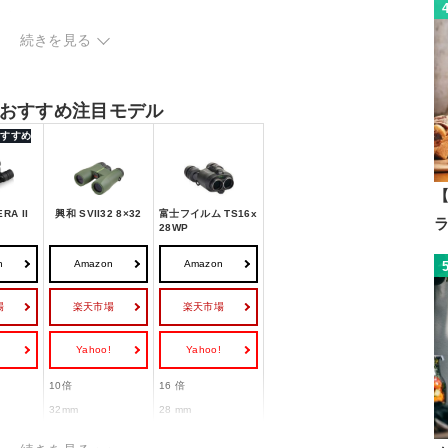
心者向け
続きを見る
・上級者向け
おすすめ注目モデル
 おすすめ
【
RA II
興和 SVII32 8×32
富士フイルム TS16x
28WP
n
Amazon
Amazon
場
楽天市場
楽天市場
!
Yahoo!
Yahoo!
10倍
16 倍
32mm
28 mm
ハイアイポ
16mm
16 mm