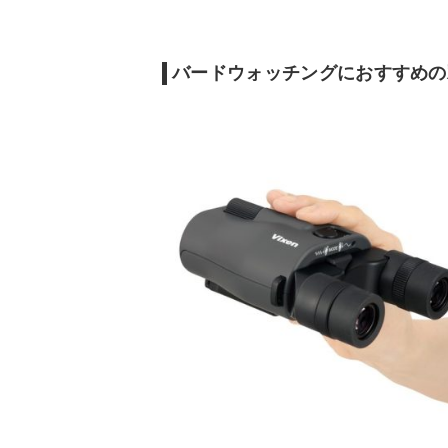
防水
防水
ー
手振れ補正・防振機
ー
○
能
バードウォッチングにおすすめの
マルチコート
◯
○