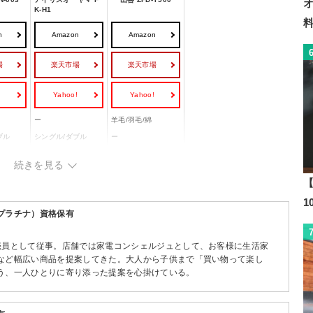
K-H1
n
Amazon
Amazon
場
楽天市場
楽天市場
!
Yahoo!
Yahoo!
ー
羊毛/羽毛/綿
ブル
シングル/ダブル
ー
900W(高温風時)
500W
続きを見る
ー
ー
【
◯
◯
mm
168x380x150mm
305x242x140 mm
プラチナ）資格保有
売員として従事。店舗では家電コンシェルジュとして、お客様に生活家
など幅広い商品を提案してきた。大人から子供まで「買い物って楽し
う、一人ひとりに寄り添った提案を心掛けている。