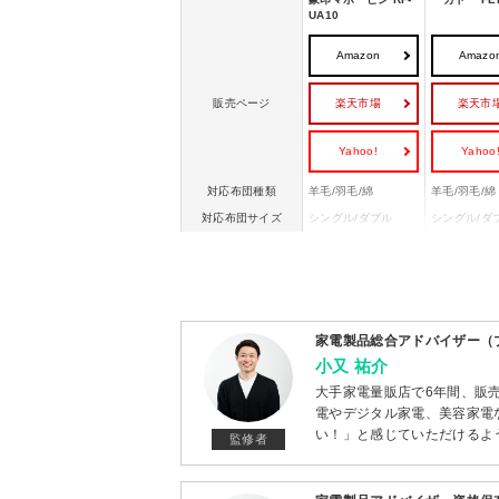
UA10
Amazon
Amazo
楽天市場
楽天市
販売ページ
Yahoo!
Yahoo
対応布団種類
羊毛/羽毛/綿
羊毛/羽毛/綿
対応布団サイズ
シングル/ダブル
シングル/ダ
消費電力
670W
420W(最大)
消臭機能
ー
◯
靴乾燥
◯
ー
幅x高さx奥行き(本体
200x330x150 mm
49x315x49
家電製品総合アドバイザー（
サイズ)
小又 祐介
大手家電量販店で6年間、販
電やデジタル家電、美容家電
い！」と感じていただけるよ
監修者