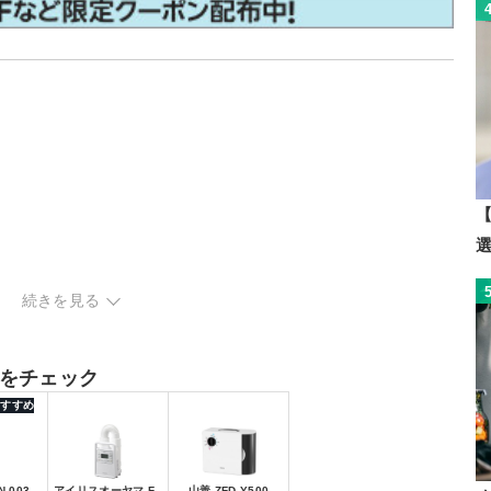
【
続きを見る
ンパクト
し
をチェック
り
 おすすめ
-003
アイリスオーヤマ F
山善 ZFD-Y500